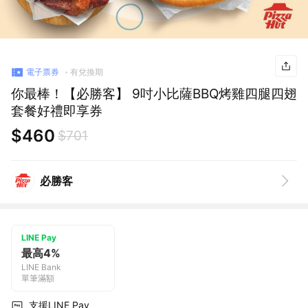
電子票券
有兌換期
你最棒！【必勝客】 9吋小比薩BBQ烤雞四腿四翅
套餐好禮即享券
$460
$701
必勝客
LINE Pay
最高4%
LINE Bank
單筆滿額
支援LINE Pay