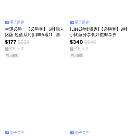
電子票券
電子票券
幸運必勝！【必勝客】 6吋個人
[LINE禮物獨家]【必勝客】9吋
比薩 超值系列(口味5選1) L套餐
小比薩分享餐好禮即享券
好禮即享券
$177
$226
$340
$640
預約送禮
預約送禮
有兌換期
有兌換期
電子票券
電子票券