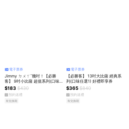
電子票券
電子票券
Jimmy ㄉㄨㄚˇ幾吋！【必勝
【必勝客】 13吋大比薩 經典系
客】 9吋小比薩 超值系列(口味1
列(口味任選1) 好禮即享券
0選1) 好禮即享券
$183
$430
$365
$840
預約送禮
預約送禮
有兌換期
有兌換期