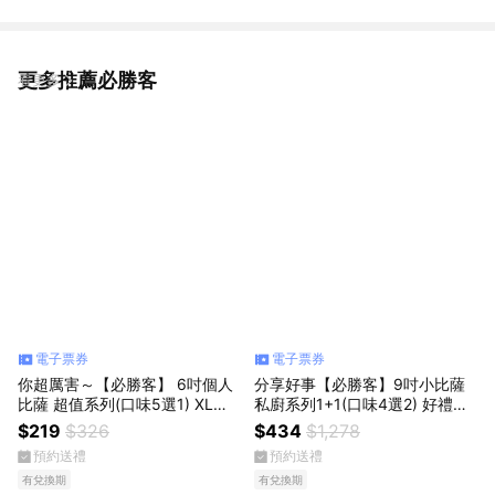
更多推薦必勝客
看更多
電子票券
電子票券
你超厲害～【必勝客】 6吋個人
分享好事【必勝客】9吋小比薩
比薩 超值系列(口味5選1) XL套
私廚系列1+1(口味4選2) 好禮即
餐 好禮即享券
享券
$219
$326
$434
$1,278
預約送禮
預約送禮
有兌換期
有兌換期