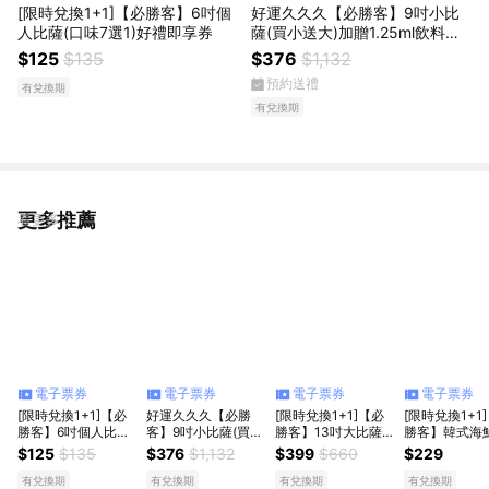
[限時兌換1+1]【必勝客】6吋個
好運久久久【必勝客】9吋小比
人比薩(口味7選1)好禮即享券
薩(買小送大)加贈1.25ml飲料好
禮即享券
$125
$135
$376
$1,132
預約送禮
有兌換期
有兌換期
更多推薦
看更多
電子票券
電子票券
電子票券
電子票券
[限時兌換1+1]【必
好運久久久【必勝
[限時兌換1+1]【必
[限時兌換1+1
勝客】6吋個人比薩
客】9吋小比薩(買小
勝客】13吋大比薩
勝客】韓式海
(口味7選1)好禮即享
送大)加贈1.25ml飲
(口味10選1)好禮即
好禮即享券
$125
$135
$376
$1,132
$399
$660
$229
券
料好禮即享券
享券
有兌換期
有兌換期
有兌換期
有兌換期