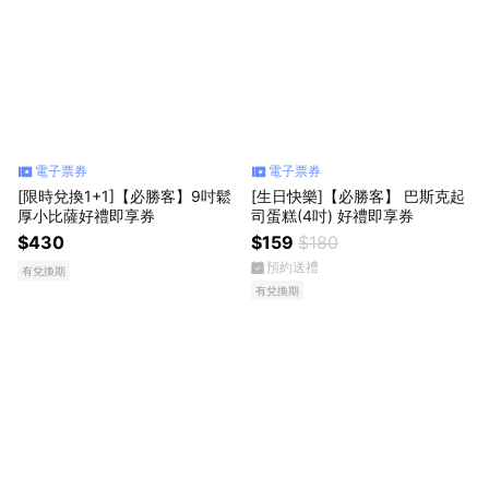
電子票券
電子票券
[限時兌換1+1]【必勝客】9吋鬆
[生日快樂]【必勝客】 巴斯克起
厚小比薩好禮即享券
司蛋糕(4吋) 好禮即享券
$430
$159
$180
預約送禮
有兌換期
有兌換期