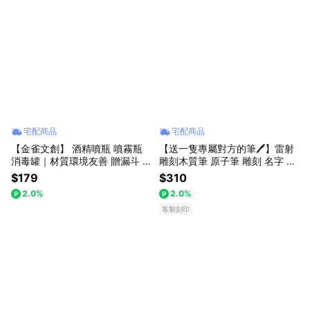
宅配商品
宅配商品
【金雀文創】 酒精噴瓶 噴霧瓶
【送一隻專屬對方的筆🖊️】雷射
消毒罐｜材質環境友善 贈漏斗 2
雕刻木質筆 原子筆 雕刻 名字 L
0ml 液體分裝 卡片型噴霧 防疫
OGO｜黑芯｜禮盒加購｜送老
$179
$310
小物
師/送同事/交換禮物｜
2.0%
2.0%
客製刻印