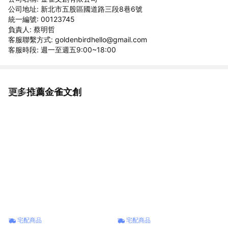
公司地址: 新北市五股區國道路三段8巷6號
統一編號: 00123745
負責人: 蔡明哲
客服聯繫方式: goldenbirdhello@gmail.com
客服時段: 週一至週五9:00~18:00
更多推薦金雀文創
看更多
宅配商品
宅配商品