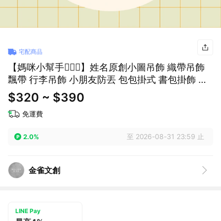
宅配商品
【媽咪小幫手🧚🏻‍♀️】姓名原創小圖吊飾 織帶吊飾
飄帶 行李吊飾 小朋友防丟 包包掛式 書包掛飾 小
朋友吊飾 防丟
$320 ~ $390
免運費
至 2026-08-31 23:59 止
2.0%
金雀文創
LINE Pay