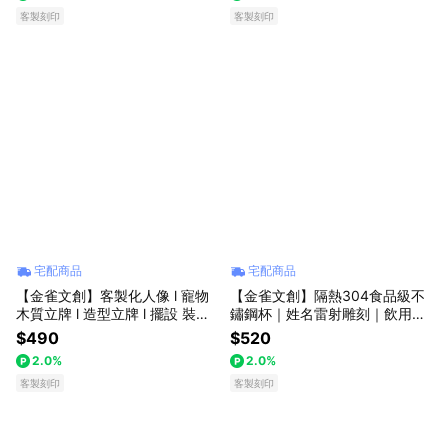
客製刻印
客製刻印
宅配商品
宅配商品
【金雀文創】客製化人像 l 寵物
【金雀文創】隔熱304食品級不
木質立牌 l 造型立牌 l 擺設 裝飾 l
鏽鋼杯｜姓名雷射雕刻｜飲用杯
似顏繪 l 禮物 l 紀念品 l 收藏品 l
露營杯 學生杯 辦公杯 ｜野餐登
$490
$520
辦公小物
山 杯子
2.0%
2.0%
客製刻印
客製刻印