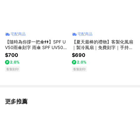
宅配商品
宅配商品
【隨時為你撐一把傘👫】SPF U
【夏天最棒的禮物】客製化風扇
V50雨傘刻字 雨傘 SPF UV50+
｜製冷風扇｜免費刻字｜手持風
++反向自動傘 四色可選 晴雨傘
扇｜生日禮物｜送立體水晶貼｜
$700
$690
防曬傘 文青風格 阻擋紫外線
企業贈品｜畢業禮物｜可帶上飛
2.0%
2.0%
機
客製刻印
客製刻印
更多推薦
看更多