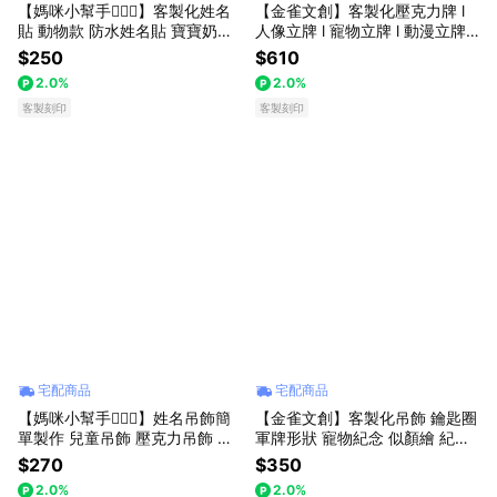
【媽咪小幫手🧚🏻‍♀️】客製化姓名
【金雀文創】客製化壓克力牌 l
貼 動物款 防水姓名貼 寶寶奶瓶
人像立牌 l 寵物立牌 l 動漫立牌 l
貼紙 幼兒園兒童貼紙 客製化水
擺設 l 裝飾 l 似顏繪 l 禮物 l 紀念
$250
$610
晶標籤 可愛貼紙
品 l 收藏品 l 辦公小物
2.0%
2.0%
客製刻印
客製刻印
宅配商品
宅配商品
【媽咪小幫手🧚🏻‍♀️】姓名吊飾簡
【金雀文創】客製化吊飾 鑰匙圈
單製作 兒童吊飾 壓克力吊飾 小
軍牌形狀 寵物紀念 似顏繪 紀念
朋友吊飾 防遺失 書包吊飾 掛飾
吊飾 情人節禮物 文字吊飾 姓名
$270
$350
配件 寶寶吊飾 小孩吊飾
吊飾 情侶鑰匙圈
2.0%
2.0%