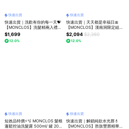
快速出貨
快速出貨
快速出貨｜洗歡有你的每一天💝
快速出貨｜天天都是幸福日🎀
【MONCLOS】洗髮精兩入禮盒
【MONCLOS】漢南洞限定組
+品牌絲質髮圈 LINE禮物獨家首
（化妝包+護手霜+豐唇精華+髮
$1,699
$2,094
$2,380
賣
圈+掛飾)四款掛飾隨機出貨 贈專
12.0%
12.0%
屬化妝包＆禮物袋 LINE獨家加1
元多1件托特帆布袋
快速出貨
快速出貨
短效品特價⚡🫧 MONCLOS 髮根
快速出貨｜解鎖純欲水光唇💄
蓬鬆控油洗髮露 500ml/ 罐 202
【MONCLOS】胜肽豐唇精華