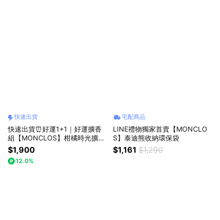
快速出貨
宅配商品
快速出貨⏰好運1+1｜好運擴香
LINE禮物獨家首賣【MONCLO
組【MONCLOS】柑橘時光擴香
S】泰迪熊收納環保袋
禮盒組 贈品牌提袋 新品上市 韓
$1,900
$1,161
$1,290
國熱銷
12.0%