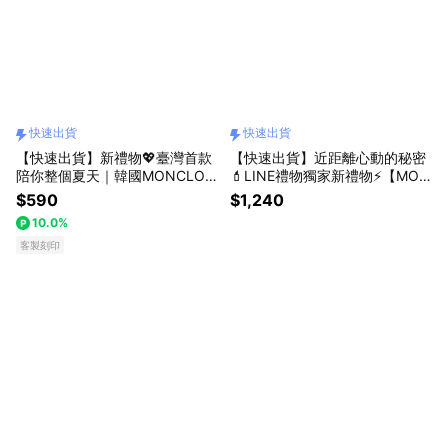
快速出貨
快速出貨
【快速出貨】新禮物💖臺灣首款
【快速出貨】近距離心動的秘密
陪你整個夏天｜韓國MONCLOS
💄LINE禮物獨家新禮物⚡【MON
PDRN 保濕防曬霜+客製化DIY鑰
CLOS】胜肽豐唇精華+護髮油禮
$590
$1,240
匙圈（四款掛飾擇一+客製英文
袋組
10.0%
字母）LINE禮物獨家
客製刻印