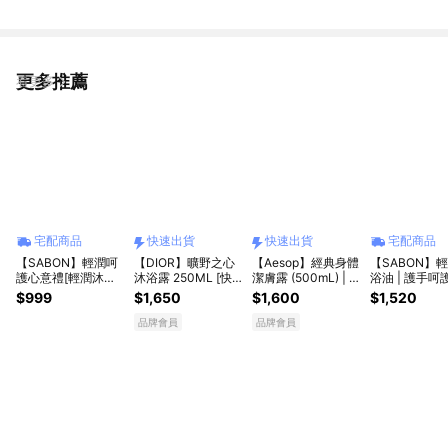
更多推薦
看更多
宅配商品
快速出貨
快速出貨
宅配商品
【SABON】輕潤呵
【DIOR】曠野之心
【Aesop】經典身體
【SABON】
護心意禮[輕潤沐浴
沐浴露 250ML [快
潔膚露 (500mL) | 收
浴油 | 護手呵
油100ml+絲綢身體
速出貨]
禮者自選香氣｜快速
[輕潤沐浴油
$999
$1,650
$1,600
$1,520
乳液50ml+護手霜
出貨
500ml+護手
10ml] 禮物獨家贈禮
10ml] 限定
品牌會員
品牌會員
包裝 | 禮物獨家
根達斯限量聯