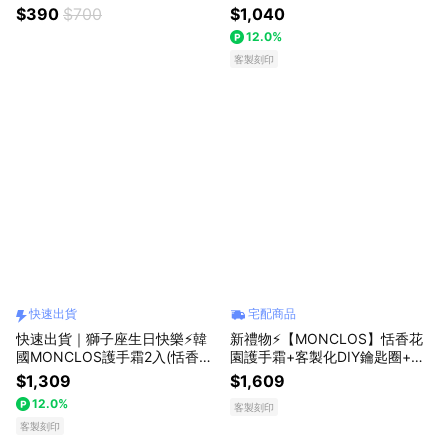
6.09【快速出貨】
(含客製拼字掛飾)+品牌絲質髮圈
$390
$700
$1,040
贈品牌精美禮盒 送完為止 LINE
12.0%
禮物獨家首賣
客製刻印
快速出貨
宅配商品
快速出貨｜獅子座生日快樂⚡韓
新禮物⚡【MONCLOS】恬香花
國MONCLOS護手霜2入(恬香花
園護手霜+客製化DIY鑰匙圈+空
園＆植萃)+客製DIY鑰匙圈掛飾
間噴霧組（四款掛飾擇一+客製
$1,309
$1,609
組1入禮袋 Line禮物獨家
英文字母）贈禮物袋
12.0%
客製刻印
客製刻印