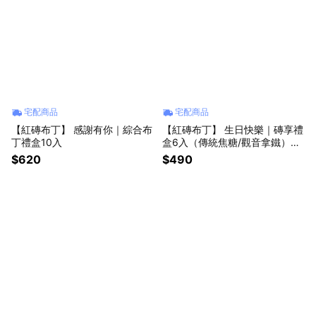
宅配商品
宅配商品
【紅磚布丁】 感謝有你｜綜合布
【紅磚布丁】 生日快樂｜磚享禮
丁禮盒10入
盒6入（傳統焦糖/觀音拿鐵）收
禮者可自選口味
$620
$490