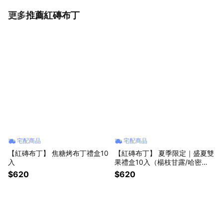
更多推薦紅磚布丁
看更多
宅配商品
宅配商品
【紅磚布丁】 焦糖烤布丁禮盒10
【紅磚布丁】 夏季限定｜盛夏雙
入
果禮盒10入（楊枝甘露/哈密
瓜） [LINE禮物獨家]
$620
$620