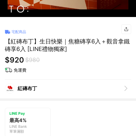
宅配商品
【紅磚布丁】生日快樂｜焦糖磚享6入＋觀音拿鐵
磚享6入 [LINE禮物獨家]
$920
$980
免運費
紅磚布丁
LINE Pay
最高4%
LINE Bank
單筆滿額