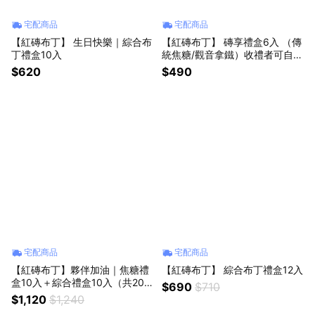
宅配商品
宅配商品
【紅磚布丁】 生日快樂｜綜合布
【紅磚布丁】 磚享禮盒6入 （傳
丁禮盒10入
統焦糖/觀音拿鐵）收禮者可自選
口味
$620
$490
宅配商品
宅配商品
【紅磚布丁】夥伴加油｜焦糖禮
【紅磚布丁】 綜合布丁禮盒12入
盒10入＋綜合禮盒10入（共20
$690
$710
入）[LINE禮物獨家]
$1,120
$1,240