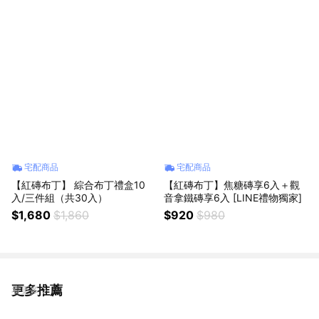
宅配商品
宅配商品
【紅磚布丁】 綜合布丁禮盒10
【紅磚布丁】焦糖磚享6入＋觀
入/三件組（共30入）
音拿鐵磚享6入 [LINE禮物獨家]
$1,680
$1,860
$920
$980
更多推薦
看更多