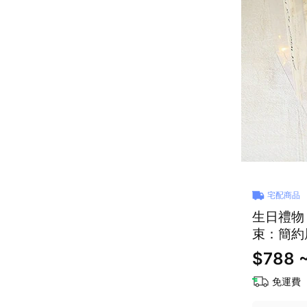
宅配商品
生日禮物 【1314
束：簡約
$788 
免運費