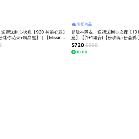
宅配商品
送禮送到心坎裡【920 神祕心意】
超級神隊友、送禮送到心坎裡【131
【粉迷你花束+粉晶熊】｜【Missing
意】【(1+1組合)【粉玫瑰+粉晶
你口袋花束 : 七夕情人節/父親節
Missing想念你｜粉玫瑰精緻花束
8
$720
$888
薦，讓愛在日常中綻放 (預購)
10.0%