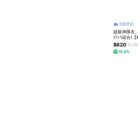
宅配商品
超級神隊友、
(1+1組合)
想念你】｜迷
$620
$78
(預購)
10.0%