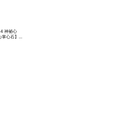
4 神祕心
愛心掌心石】】
：浪漫告白推