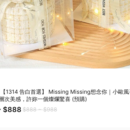
 告白首選】 Missing Missing想念你｜小歐風手捧花
層次美感，許妳一個燦爛驚喜 (預購)
~ $888
$888 ~ $988