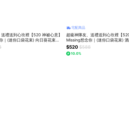
宅配商品
送禮送到心坎裡【520 神祕心意】
超級神隊友、送禮送到心坎裡【52
想念你｜(迷你口袋花束) 向日葵花束：
Missing想念你｜(迷你口袋花束)
浪漫，以後都陪你走花路
束：獨一無二的浪漫，以後都陪你
8
$520
$588
10.0%