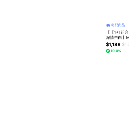
宅配商品
【【1+1組合(
深情告白】M
最高點，送
$1,188
$1,
10.0%