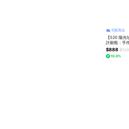
宅配商品
【520 陽光
許願瓶：手
$888
$1,
10.0%