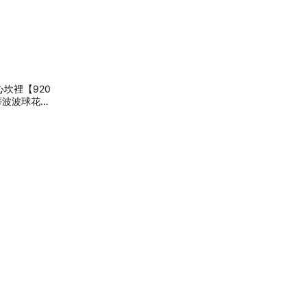
心坎裡【920
樂蒂波波球花束
間定格 (預