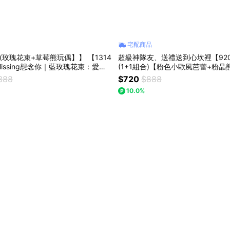
宅配商品
玫瑰花束+草莓熊玩偶】】 【1314
超級神隊友、送禮送到心坎裡【92
issing想念你｜藍玫瑰花束：愛的
(1+1組合)【粉色小歐風芭蕾+粉晶熊
給眼中最閃耀的你
ng想念你】｜ 七夕情人節/父親節(
388
$720
$888
10.0%