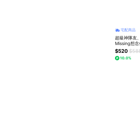
宅配商品
超級神隊友、
Missing
獨一無二的
$520
$58
10.0%