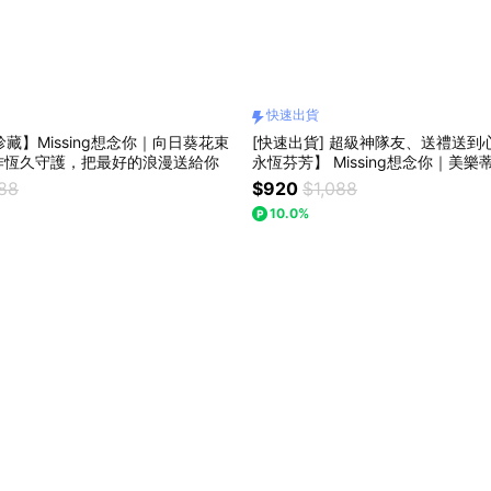
快速出貨
珍藏】Missing想念你｜向日葵花束
[快速出貨] 超級神隊友、送禮送到
作恆久守護，把最好的浪漫送給你
永恆芬芳】 Missing想念你｜美
(預購)：可愛爆擊告白禮，讓心動瞬
088
$920
$1,088
購)
10.0%