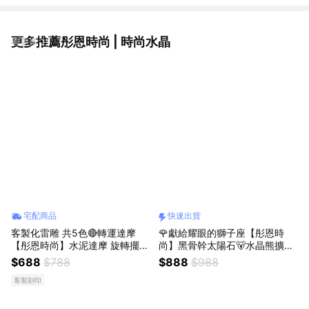
更多推薦彤恩時尚 | 時尚水晶
看更多
宅配商品
快速出貨
客製化雷雕 共5色🔴轉運達摩
🌹獻給耀眼的獅子座【彤恩時
【彤恩時尚】水泥達摩 旋轉擺飾
尚】黑骨幹太陽石🐻水晶熊擴香
M號 & L號『LINE禮物獨家』生
組▸處女座 極光超七🎁生日禮物
$688
$788
$888
$988
日禮物 情人節禮物 父親節禮物
情人節禮物『LINE禮物獨家 / 快
客製刻印
速出貨』