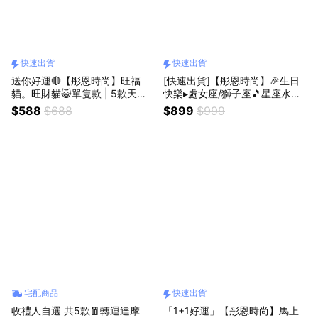
快速出貨
快速出貨
送你好運🔴【彤恩時尚】旺福
[快速出貨]【彤恩時尚】🎉生日
貓。旺財貓😺單隻款 | 5款天然
快樂▸處女座/獅子座🎵星座水晶
水晶 招財貓 |生日禮物 七夕情人
熊音樂鈴《2026年新款》『LIN
$588
$688
$899
$999
節禮物 父親節禮物【快速出貨/
E禮物獨家』▹生日禮物 情人節禮
自選規格】
物
宅配商品
快速出貨
收禮人自選 共5款🧧轉運達摩
「1+1好運」【彤恩時尚】馬上