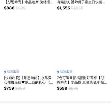
【彤恩時尚】水晶達摩 旋轉擺飾
有錢熊好禮🎁獅子座生日快樂水
L號｜黃髮晶 橙月光 超七 黑髮晶
晶熊燈座+馬上有錢擴香組《202
$888
$999
$1,555
$1,855
冰種月光石｜生日禮物 情人節禮
6新款》『LINE禮物獨家』 生日
物 父親節禮物
禮物 情人節禮物「快速出貨」
快速出貨
快速出貨
[快速出貨]【彤恩時尚】水晶愛
7色可選🧧招福招財好運來【彤
心熊燈座組❤️獻上我的真心 《共
恩時尚】水晶樹 原礦瑪瑙片 招
11款水晶》生日禮物 情人節禮物
財樹 | 黃水晶 粉水晶 紫水晶 紅
$759
$859
$599
$699
瑪瑙 東陵玉 青金石 五行石 | 生
日禮物 喬遷禮 開店禮 [快速出
貨]