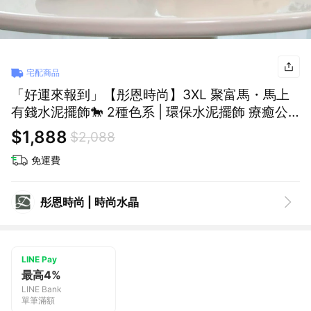
宅配商品
「好運來報到」【彤恩時尚】3XL 聚富馬・馬上
有錢水泥擺飾🐎 2種色系 | 環保水泥擺飾 療癒公
仔 | 生日禮物 喬遷禮物
$1,888
$2,088
免運費
彤恩時尚 | 時尚水晶
LINE Pay
最高4%
LINE Bank
單筆滿額