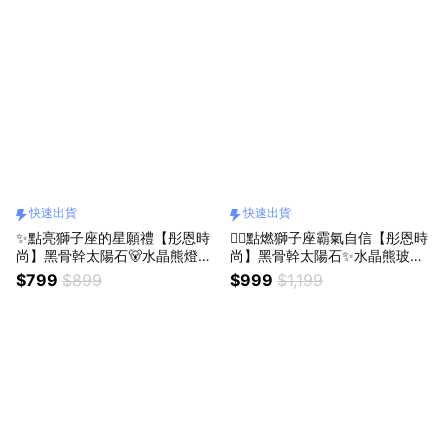
快速出貨
快速出貨
✨點亮獅子座的星願禮【彤恩時
❤️‍🔥點燃獅子座霸氣自信【彤恩時
尚】黑骨幹太陽石🐻水晶熊燈座
尚】黑骨幹太陽石✨水晶熊玻璃
組▸處女座 極光超七🎁生日禮物
罩燈座▸處女座 極光超七🎁生日
$799
$899
$999
$1,199
情人節禮物『LINE禮物獨家 / 快
禮物 情人節禮物『LINE禮物獨
速出貨』
家 / 快速出貨』