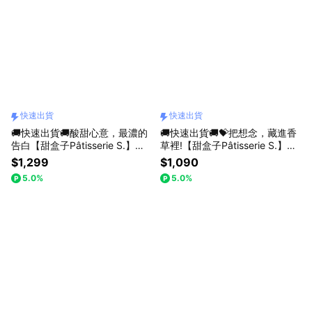
快速出貨
快速出貨
🚚快速出貨🚚酸甜心意，最濃的
🚚快速出貨🚚💝把想念，藏進香
告白【甜盒子Pâtisserie S.】生
草裡!【甜盒子Pâtisserie S.】4
椰芒果微光 · 生乳卷
吋波旁香草巴斯克
$1,299
$1,090
5.0%
5.0%