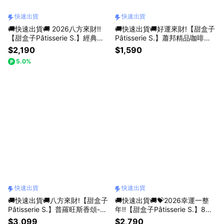
快速出貨
快速出貨
🚚快速出貨🚚 2026八方來財!!
🚚快速出貨🚚好運來財!【甜盒子
【甜盒子Pâtisserie S.】經典檸
Pâtisserie S.】蕭邦精品咖啡豆 |
檬塔4入禮盒
半磅
$2,190
$1,590
5.0%
快速出貨
快速出貨
🚚快速出貨🚚八方來財!【甜盒子
🚚快速出貨🚚💝2026幸運一整
Pâtisserie S.】普羅旺斯香頌-白
年!!【甜盒子Pâtisserie S.】8吋
壓紋燙金禮盒+禮袋
米蒂耶藍莓巴斯克
$3,099
$2,790