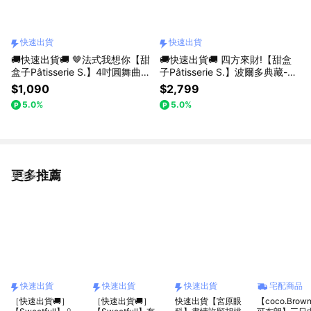
快速出貨
快速出貨
🚚快速出貨🚚 🤎法式我想你【甜
🚚快速出貨🚚 四方來財!【甜盒
盒子Pâtisserie S.】4吋圓舞曲提
子Pâtisserie S.】波爾多典藏-白
拉米蘇 Tiramisu
壓紋燙金禮盒+禮袋
$1,090
$2,799
5.0%
5.0%
更多推薦
看更多
快速出貨
快速出貨
快速出貨
宅配商品
［快速出貨🚚］
［快速出貨🚚］
快速出貨【宮原眼
【coco.Brow