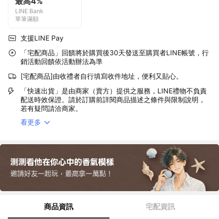
最高4%
LINE Bank
單筆滿額
支援LINE Pay
「宅配商品」回饋將於購買後30天發送至購買者LINE帳號，行
銷活動回饋依活動辦法為準
[宅配商品]由收禮者自行填寫收件地址，便利又貼心。
「快速出貨」是由商家（賣方）提供之服務，LINE禮物不負責
配送時效保證。請於訂購前詳閱商品描述之條件與限制說明，
若有疑問請洽商家。
看更多
商品資訊
宅配資訊