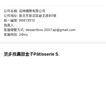
公司名稱: 花神國際有限公司
公司地址: 新北市新店區啟文路80號
統一編號: 96813510
負責人: .
客服聯繫方式: dessertbox.2007.ap@gmail.com
客服時段: 24hrs
更多推薦甜盒子Pâtisserie S.
看更多