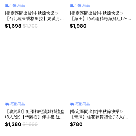
宅配商品
宅配商品
[指定區間出貨]中秋節快樂✨
[指定區間出貨]中秋節快樂✨
【台北遠東香格里拉】奶黃月餅
【海王】巧玲瓏精緻海鮮組(2~4
禮盒(8入/盒)(含運)【墊腳石】月
人份)(含運)【墊腳石】中秋烤肉
$1,698
$1,700
$1,980
餅 伴手禮
宅配商品
宅配商品
【農純鄉】紅棗枸杞滴雞精禮盒
[指定區間出貨]中秋節快樂✨
(8入/盒)【墊腳石】伴手禮 送禮
【青澤】桂花夢舞禮盒(13入/盒)
首選 溫潤滋補 元氣好氣色 內在
(附提袋)(含運)【墊腳石】月餅
$1,280
$1,600
$780
調理
伴手禮