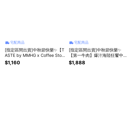
宅配商品
宅配商品
[指定區間出貨]中秋節快樂✨【T
[指定區間出貨]中秋節快樂✨
ASTE by MMHG x Coffee Stop
【第一牛肉】爆汁海陸狂饗中秋
over】月球願境 平裝禮盒(月餅4
組(3~5人份)(含運)【墊腳石】中
$1,160
$1,888
入+咖啡4入)(附提袋)(含運)【墊
秋烤肉
腳石】