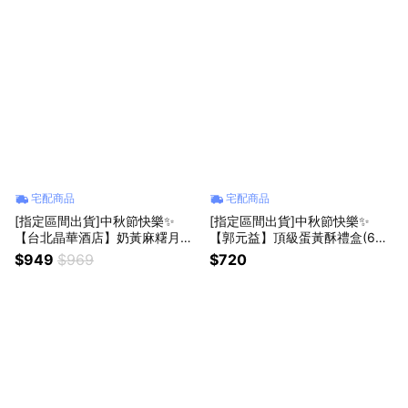
宅配商品
宅配商品
[指定區間出貨]中秋節快樂✨
[指定區間出貨]中秋節快樂✨
【台北晶華酒店】奶黃麻糬月餅
【郭元益】頂級蛋黃酥禮盒(6入/
禮盒(6入/提盒)(含運)【墊腳石】
盒)(含運)【墊腳石】月餅 禮品
$949
$969
$720