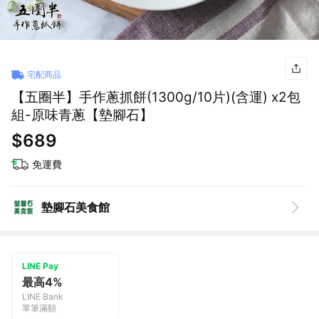
宅配商品
【五圈半】手作蔥抓餅(1300g/10片)(含運) x2包
組-原味青蔥【墊腳石】
$689
免運費
墊腳石美食館
LINE Pay
最高4%
LINE Bank
單筆滿額