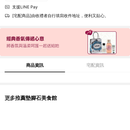
支援LINE Pay
[宅配商品]由收禮者自行填寫收件地址，便利又貼心。
商品資訊
宅配資訊
更多推薦墊腳石美食館
看更多