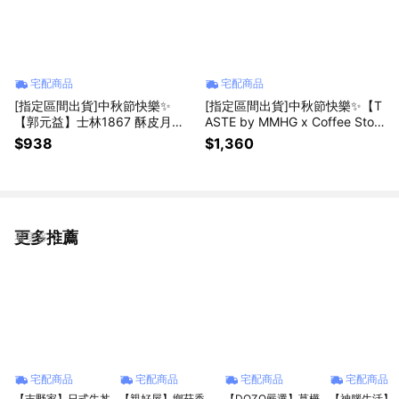
宅配商品
宅配商品
[指定區間出貨]中秋節快樂✨
[指定區間出貨]中秋節快樂✨【T
【郭元益】士林1867 酥皮月餅
ASTE by MMHG x Coffee Stop
禮盒(9入/盒)(含運)【墊腳石】月
over】月球願境 經典禮盒(月餅4
$938
$1,360
餅 禮品
入+茶咖啡4入)(附提袋)(含運)
【墊腳石】
更多推薦
看更多
宅配商品
宅配商品
宅配商品
宅配商品
【吉野家】日式牛丼
【親好屋】鄉菇香
【DOZO嚴選】菖樺
【神腦生活】