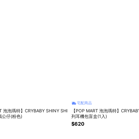
宅配商品
T 泡泡瑪特】CRYBABY SHINY SHI
【POP MART 泡泡瑪特】CRYBA
絨公仔(粉色)
列耳機包盲盒(1入)
$620