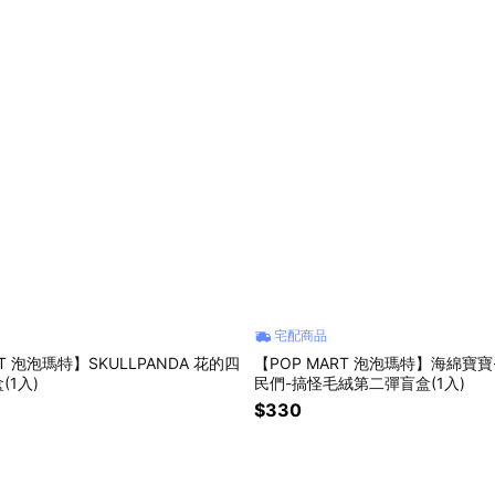
宅配商品
RT 泡泡瑪特】SKULLPANDA 花的四
【POP MART 泡泡瑪特】海綿寶
(1入)
民們-搞怪毛絨第二彈盲盒(1入)
$330