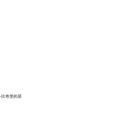
寶-比奇堡的居