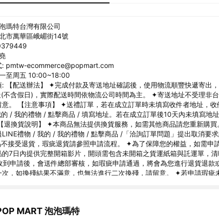
泡泡瑪特台灣有限公司
台北市萬華區峨嵋街14號
379449
柏堯
pmtw-ecommerce@popmart.com
至周五 10:00~18:00
: 【配送辦法】 ✦完成付款及寄送地址確認後，使用物流順豐快遞寄出
天(不含假日)，實際配送時間依物流公司時間為主。 ✦寄送地址不受理非
留意。 【注意事項】 ✦送禮訂單，若在成立訂單時未填寫收件者地址，收
/我的 / 我的禮物 / 點擊商品 / 填寫地址。若在成立訂單後10天內未填寫
【退換貨說明】 ✦本商品無法提供換貨服務，如需其他商品請您重新購買
LINE禮物 / 我的 / 我的禮物 / 點擊商品 /「洽詢訂單問題」提出取消
品不接受退貨，瑕疵退貨請參照申請流程。 ✦為了保障您的權益，如需申
品的7日內提供完整開箱影片，開頭需包含未開箱之貨運紙箱與託運單，清
服收到申請後，會送件總部審核，如瑕疵申請通過，將會為您進行退貨退款
一次，如換殘結果不滿意，也無法進行二次換殘，請留意。 ✦若申請瑕疵
✦產品因測量方法不同測量結果會有1-3cm誤差屬於正常範圍。 ✦產品
相機等因素影響下，圖片會與實物有細微差別，圖片尺寸僅供參考，具體
✦泡泡瑪特台灣有限公司 ✦POP MART Taiwan Limited ✦統一編號：90
OP MART 泡泡瑪特
w-ecommerce@popmart.com ✦客服時段：週一~週五 10:00~18:0