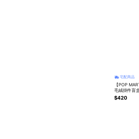
宅配商品
【POP M
毛絨掛件盲盒
$420