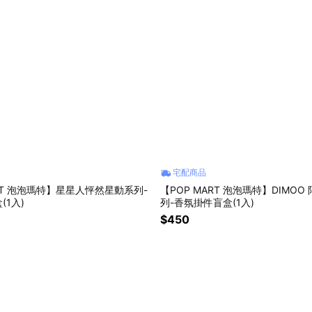
宅配商品
ART 泡泡瑪特】星星人怦然星動系列-
【POP MART 泡泡瑪特】DIMOO
(1入)
列-香氛掛件盲盒(1入)
$450