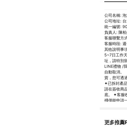
公司名稱: 
公司地址: 
統一編號: 90
負責人: 陳
客服聯繫方式: 
客服時段: 週一
其他說明事項
5~7日工作
址，請特別
LINE禮物 
自動取消。 
貨，您可透過
✦已拆封產
請在簽收商
底。 ✦客
殘僅能申請
接受退貨。 
示器螢幕、
【商家資訊】 
更多推薦P
看更多
客服信箱：pmt