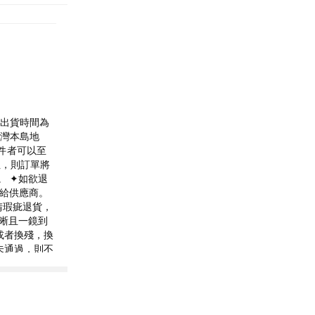
，出貨時間為
台灣本島地
件者可以至
地址，則訂單將
。 ✦如欲退
要求給供應商。
請瑕疵退貨，
晰且一鏡到
或者換殘，換
未通過，則不
顏色在燈光、顯
以實物為準。
379449 ✦
0