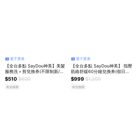
電子票券
電子票券
【全台多點 SayDou神美】美髮
【全台多點 SayDou神美】 指壓
服務洗＋剪兌換券(不限制新/舊
筋絡舒緩60分鐘兌換券(假日不
客使用)
加價)
$510
$600
$999
$1,200
有兌換期
有兌換期