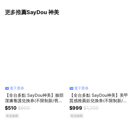
更多推薦SayDou 神美
看更多
電子票券
電子票券
【全台多點 SayDou神美】臉部
【全台多點 SayDou神美】美甲
潔膚養護兌換券(不限制新/舊客
質感推薦款兌換券(不限制新/舊
使用)
客使用)
$510
$600
$999
$1,200
有兌換期
有兌換期