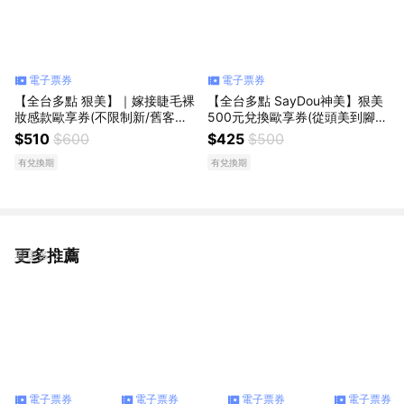
電子票券
電子票券
【全台多點 狠美】｜嫁接睫毛裸
【全台多點 SayDou神美】狠美
妝感款歐享券(不限制新/舊客使
500元兌換歐享券(從頭美到腳一
用)
票全身適用)
$510
$600
$425
$500
有兌換期
有兌換期
更多推薦
看更多
電子票券
電子票券
電子票券
電子票券