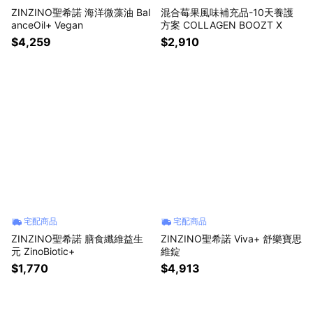
ZINZINO聖希諾 海洋微藻油 Bal
混合莓果風味補充品-10天養護
anceOil+ Vegan
方案 COLLAGEN BOOZT X
$4,259
$2,910
宅配商品
宅配商品
ZINZINO聖希諾 膳食纖維益生
ZINZINO聖希諾 Viva+ 舒樂寶思
元 ZinoBiotic+
維錠
$1,770
$4,913