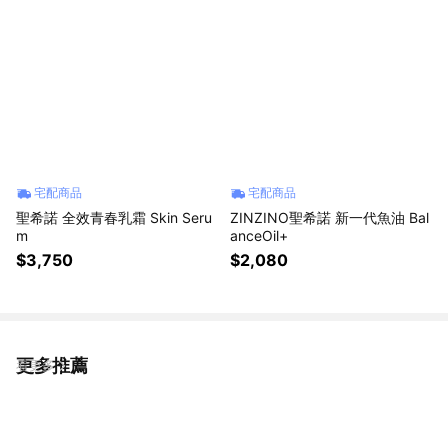
宅配商品
宅配商品
聖希諾 全效青春乳霜 Skin Seru
ZINZINO聖希諾 新一代魚油 Bal
m
anceOil+
$3,750
$2,080
更多推薦
看更多