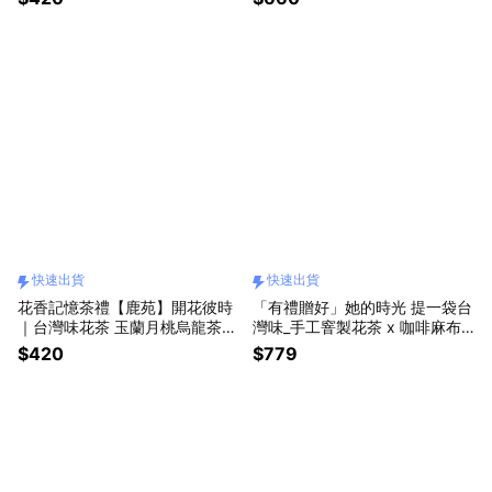
「快速出貨」
快速出貨
快速出貨
花香記憶茶禮【鹿苑】開花彼時
「有禮贈好」她的時光 提一袋台
｜台灣味花茶 玉蘭月桃烏龍茶
灣味_手工窨製花茶 x 咖啡麻布
（茶包）「快速出貨」
手工二次編織袋 「快速出貨」
$420
$779