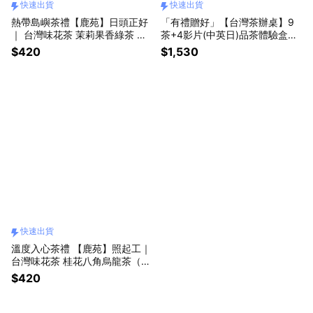
快速出貨
快速出貨
熱帶島嶼茶禮【鹿苑】日頭正好
「有禮贈好」【台灣茶辦桌】9
｜ 台灣味花茶 茉莉果香綠茶 茶
茶+4影片(中英日)品茶體驗盒~
包「快速出貨」
好喝好玩的習茶禮盒 「快速出
$420
$1,530
貨」
快速出貨
溫度入心茶禮 【鹿苑】照起工｜
台灣味花茶 桂花八角烏龍茶（茶
包）「快速出貨」
$420