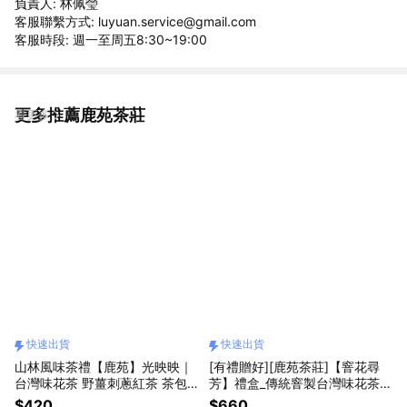
負責人: 林佩瑩
客服聯繫方式: luyuan.service@gmail.com
客服時段: 週一至周五8:30~19:00
更多推薦鹿苑茶莊
看更多
快速出貨
快速出貨
山林風味茶禮【鹿苑】光映映｜
[有禮贈好][鹿苑茶莊]【窨花尋
台灣味花茶 野薑刺蔥紅茶 茶包
芳】禮盒_傳統窨製台灣味花茶 x
「快速出貨」
剪紙藝術(散茶一罐+花茶四包)
$420
$660