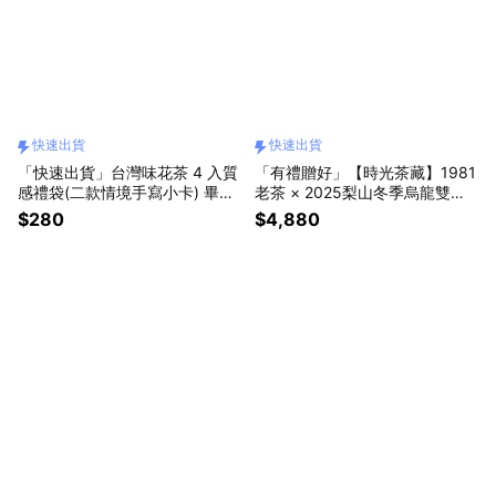
快速出貨
快速出貨
「快速出貨」台灣味花茶 4 入質
「有禮贈好」【時光茶藏】1981
感禮袋(二款情境手寫小卡) 畢業
老茶 × 2025梨山冬季烏龍雙罐
禮物 交換禮物
木盒禮_獨家一件 「快速出貨」
$280
$4,880