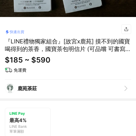
快速出貨
『LINE禮物獨家組合』[故宮x鹿苑] 摸不到的國寶
喝得到的茶香，國寶茶包明信片 (可品嚐 可書寫
可寄送)「快速出貨」
$185 ~ $590
免運費
鹿苑茶莊
LINE Pay
最高4%
LINE Bank
單筆滿額