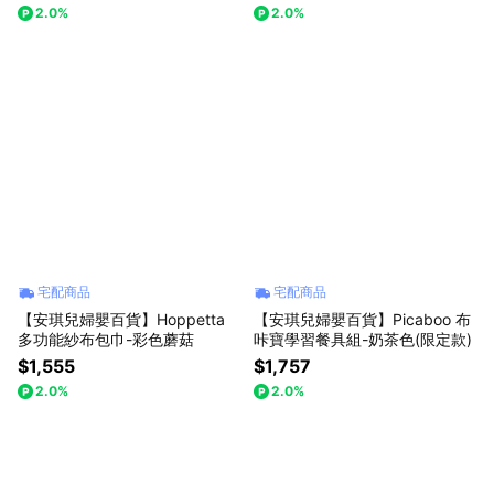
布-0-3歲-粉紅
2.0%
2.0%
宅配商品
宅配商品
【安琪兒婦嬰百貨】Hoppetta
【安琪兒婦嬰百貨】Picaboo 布
多功能紗布包巾-彩色蘑菇
咔寶學習餐具組-奶茶色(限定款)
$1,555
$1,757
2.0%
2.0%