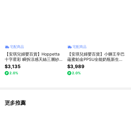
宅配商品
宅配商品
【安琪兒婦嬰百貨】Hoppetta
【安琪兒婦嬰百貨】小獅王辛巴
十字星彩 瞬拆涼感天絲三層紗防
蘊蜜鉑金PPSU全能奶瓶新生禮
踢背心(可拆替換透氣排汗網眼
盒
$3,135
$3,989
布-2-7歲-粉藍
2.0%
2.0%
更多推薦
看更多