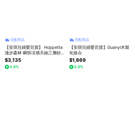
址:新北市中和區建康路10號2樓 統一編號 : 86319700 客服電話 :
02-7709-5899 Line官方客服 : @angelbaby1985 服務時間 : 國定
上班日 10:00-18:00
宅配商品
宅配商品
【安琪兒婦嬰百貨】 Hoppetta
【安琪兒婦嬰百貨】Guanyi木製
漫步森林 瞬拆涼感天絲三層紗防
化妝台
踢背心(可拆替換透氣排汗網眼
$3,135
$1,869
布)-小童(2-7歲)
2.0%
2.0%