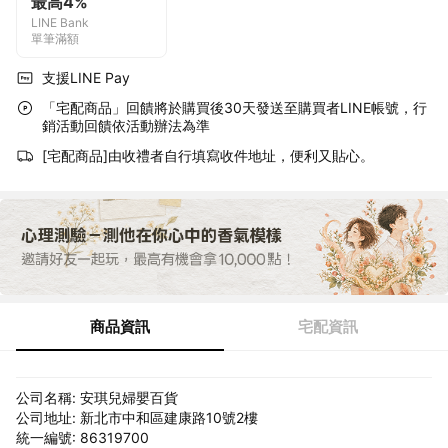
最高4%
LINE Bank
單筆滿額
支援LINE Pay
「宅配商品」回饋將於購買後30天發送至購買者LINE帳號，行
銷活動回饋依活動辦法為準
[宅配商品]由收禮者自行填寫收件地址，便利又貼心。
商品資訊
宅配資訊
公司名稱: 安琪兒婦嬰百貨
公司地址: 新北市中和區建康路10號2樓
統一編號: 86319700