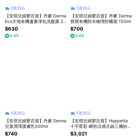
宅配商品
宅配商品
【安琪兒婦嬰百貨】丹麥 Derma
【安琪兒婦嬰百貨】丹麥 Derma
Eco大地有機蘆薈淨化洗髮露 25
寶寶有機防水物理防曬霜 150ml
0ml
$630
$700
2.0%
2.0%
宅配商品
宅配商品
【安琪兒婦嬰百貨】丹麥 Derma
【安琪兒婦嬰百貨】Hoppetta
兒童潤澤護膚乳500ml
十字星彩 瞬拆涼感天絲三層紗防
踢背心(可拆替換透氣排汗網眼
$740
$3,021