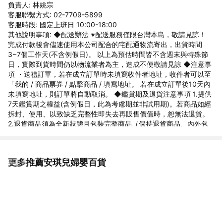
負責人: 林姚宗
客服聯繫方式: 02-7709-5899
客服時段: 國定上班日 10:00-18:00
其他說明事項: ◆配送辦法 ※配送服務僅限台灣本島，敬請見諒！
完成付款後會儘速使用本公司配合的宅配通物流寄出，出貨時間
3~7個工作天(不含例假日)。 以上為預估時間皆不含週末與特殊節
日，實際到貨時間仍以物流業者為主，造成不便敬請見諒 ◆注意事
項 ・送禮訂單，若在成立訂單時未填寫收件者地址，收件者可以至
「我的 / 商品票券 / 點擊商品 / 填寫地址。 若在成立訂單後10天內
未填寫地址，則訂單將自動取消。 ◆鑑賞期及退貨注意事項 1.提供
7天鑑賞期之權益(含例假日，此為考慮期並非試用期)。若商品如經
拆封、使用、以致缺乏完整性即失去再販售價值時，恕無法退貨。
2.退貨商品須為全新狀態且包裝完整商品（保持退貨商品、內外包
裝、贈品等之完整性）。 3.若要退貨，請以原始包裝方式寄回，包
含完整無損之外箱、商品、包裝紙，目錄、吊牌、贈品等。若原外
箱已遺失，請另使用紙箱包覆於商品原廠包裝外，切勿直接於原包
更多推薦安琪兒婦嬰百貨
看更多
裝上黏貼紙張或書寫文字，來做寄送。若原盒內所有物品有損壞或
遺失，恕不接受退貨。 4.7天鑑賞期，不可適用於以下情況，如留
有污漬、磨損、有異味、配件不全等，恕不接受退貨。 5.因電腦解
析度及螢幕等問題會有色差差異，以收到的商品實品為準。 6.下單
前欲確認貨量及任何問題歡迎使用聊聊洽詢，國定假日、例假日賣
場暫停回覆訊息及出貨。 ◆商家資訊 公司名稱:安琪兒婦嬰百貨 地