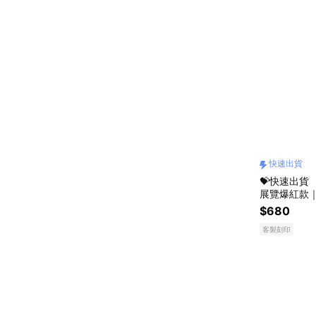
快速出貨
💝快速出貨 【
展覽爆紅款｜
造雙薄荷火
$680
客製刻印