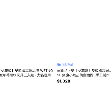
宅配商品
【梨花娘】💖韓國高端品牌 WETNO
🆕新品上架【梨花娘】💖韓國高端品
療癒草莓寵物玩具三入組 ‧ 犬貓適用
SE 療癒小雞超萌寵物帽 (手工製作
待期約10~15天)
~15天)
$1,328