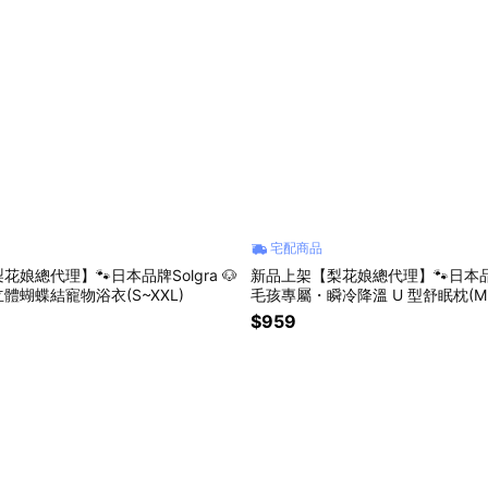
宅配商品
娘總代理】🐾日本品牌Solgra 🐶
新品上架【梨花娘總代理】🐾日本品牌S
體蝴蝶結寵物浴衣(S~XXL)
毛孩專屬・瞬冷降溫 U 型舒眠枕(M~
$959