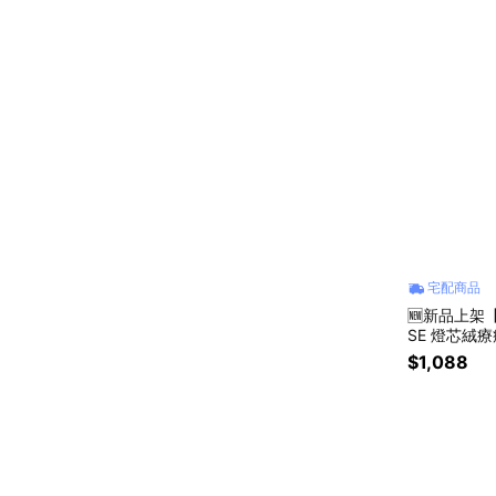
宅配商品
🆕新品上架
SE 燈芯絨
(手工製作，等
$1,088