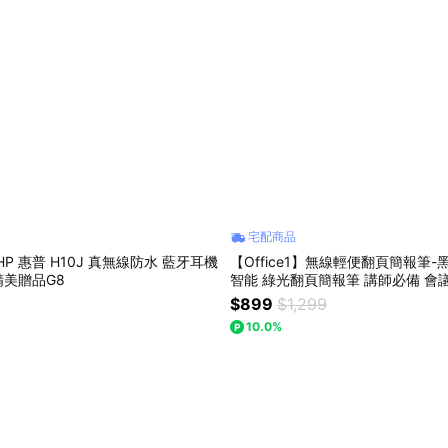
宅配商品
P 惠普 H10J 真無線防水 藍牙耳機
【Office1】無線輕便翻頁簡報筆-黑(T8
精美贈品G8
智能 綠光翻頁簡報筆 講師必備 會議幫手 教學幫
手
$899
$1,299
10.0%