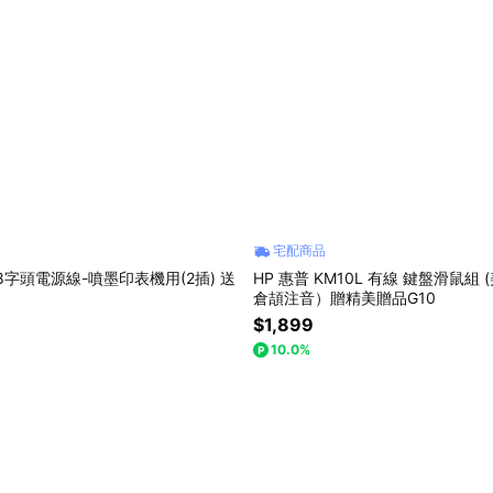
宅配商品
8字頭電源線-噴墨印表機用(2插) 送
HP 惠普 KM10L 有線 鍵盤滑鼠組 (美式鍵盤無
倉頡注音）贈精美贈品G10
$1,899
10.0%