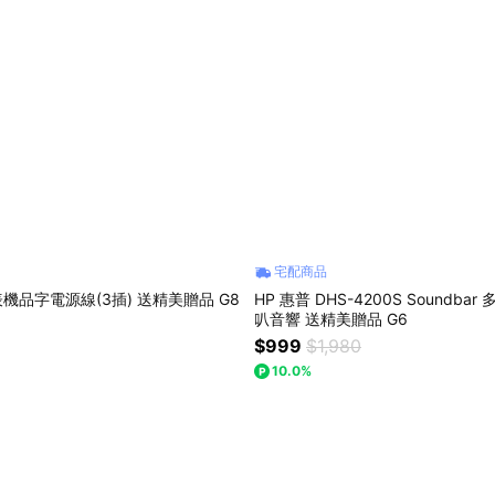
宅配商品
表機品字電源線(3插) 送精美贈品 G8
HP 惠普 DHS-4200S Soundba
叭音響 送精美贈品 G6
$999
$1,980
10.0%