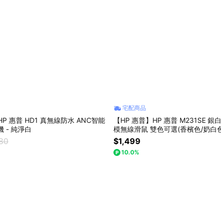
宅配商品
P 惠普 HD1 真無線防水 ANC智能
【HP 惠普】HP 惠普 M231SE 
 - 純淨白
模無線滑鼠 雙色可選(香檳色/奶白色
品G8
380
$1,499
10.0%