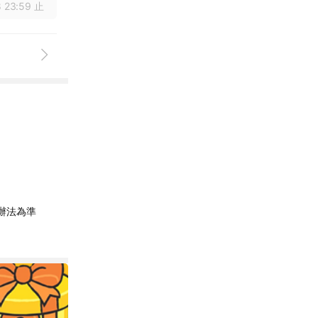
 23:59 止
辦法為準