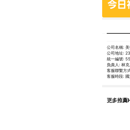
公司名稱: 
公司地址: 2
統一編號: 55
負責人: 林
客服聯繫方式: 
客服時段: 國定
更多推薦
看更多