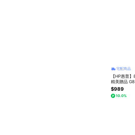
宅配商品
【HP惠普】
精美贈品 G8
$989
10.0%