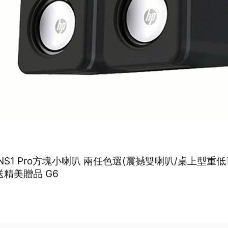
 NS1 Pro方塊小喇叭 兩任色選(震撼雙喇叭/桌上型重
送精美贈品 G6
0