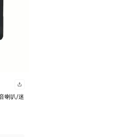
低音喇叭/迷