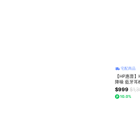
宅配商品
【HP惠普】H
降噪 藍牙耳機
$999
$1,
10.0%