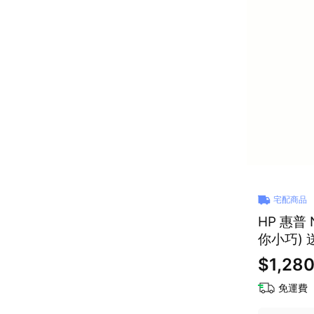
宅配商品
HP 惠普
你小巧) 
$1,28
免運費