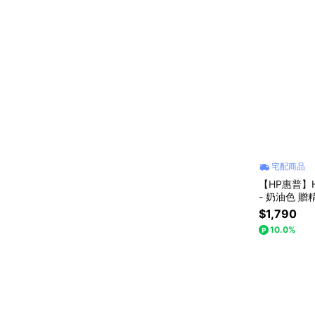
宅配商品
【HP惠普】H
- 奶油色 贈
$1,790
10.0%