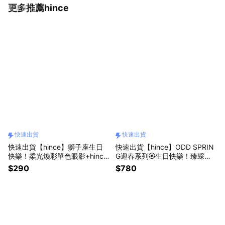
更多推薦hince
看更多
快速出貨
快速出貨
快速出貨【hince】獅子座生日
快速出貨【hince】ODD SPRIN
快樂！柔光煥彩單色眼影+hince
G迎春系列🏵️生日快樂！臻綵綻
極光貼紙+獨家禮盒(生日禮物/獅
放透亮高光棒+暖陽春日禮盒 (生
$290
$780
子座禮物/送女生/化妝品禮物/眼
日禮物/新品上架)
影盤)