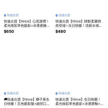
快速出貨
快速出貨
快速出貨【hince】心意謝禮！
快速出貨【hince】靜默柔霧悄
柔光煥彩單色眼影+冰透蜜糖唇
然登場✨生日快樂！清新水感冰
頰膏+Dewy Ball提袋+Dewy Ball
透唇釉+ON MUTE獨家禮袋+hin
$650
$480
唇刷(感謝有你/女生送禮/唇膏口
ce極光貼紙(生日禮物/新色登場)
紅)
快速出貨
快速出貨
🚚快速出貨【hince】獅子座生
快速出貨【hince】生日快樂！
日快樂！五色眼影盤+細管口紅
柔光煥彩單色眼影+冰透唇釉+客
+愛心隨身鏡+hince極光貼紙+D
製串珠吊飾+Dewy Ball化妝包+