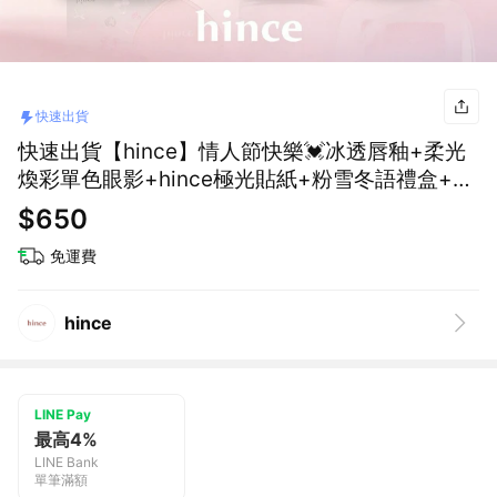
快速出貨
快速出貨【hince】情人節快樂💓冰透唇釉+柔光
煥彩單色眼影+hince極光貼紙+粉雪冬語禮盒+愛
心隨身鏡(情人節禮物/女生送禮/獨家組合)
$650
免運費
hince
LINE Pay
最高4%
LINE Bank
單筆滿額