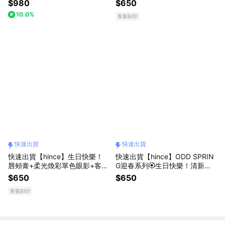
$980
$650
ewy Ball提袋(生日禮物)(獅子座
Dewy Ball提袋(客製化禮物/精美
10.0%
客製刻印
禮物)
客製吊飾/生日禮物推薦/新品上
架)
快速出貨
快速出貨
快速出貨【hince】生日快樂！
快速出貨【hince】ODD SPRIN
唇頰膏+柔光煥彩單色眼影+客製
G迎春系列🏵️生日快樂！清新水
串珠吊飾+唇刷+Dewy Ball提袋
感冰透唇釉+柔光煥彩單色眼影
$650
$650
+Dewy Ball化妝包(客製化禮物/
+暖陽春日禮盒(生日禮物/新品上
客製刻印
生日禮物推薦/新品上架)
架)