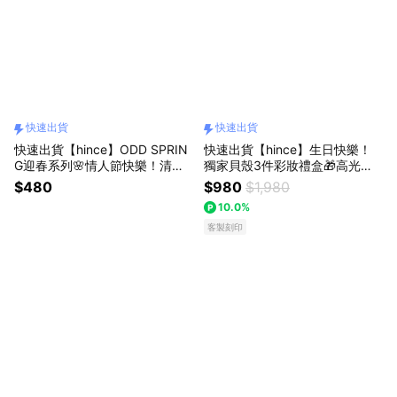
快速出貨
快速出貨
快速出貨【hince】ODD SPRIN
快速出貨【hince】生日快樂！
G迎春系列🌸情人節快樂！清新
獨家貝殼3件彩妝禮盒🎁高光棒
水感冰透唇釉+暖陽春日禮盒 (情
+冰透唇釉2入+愛心隨身鏡+客
$480
$980
$1,980
人節禮物/新品上架)
製串珠吊飾+Dewy Ball化妝包
10.0%
(獨家好禮/生日禮物/限定禮盒/唇
膏唇彩)
客製刻印