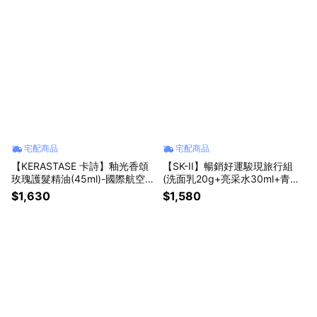
宅配商品
宅配商品
【KERASTASE 卡詩】釉光香頌
【SK-II】暢銷好運駿現旅行組
玫瑰護髮精油(45ml)-國際航空
(洗面乳20g+亮采水30ml+青春
版
露30ml+致臻活膚霜15g+馬上有
$1,630
$1,580
錢小馬吊飾)附精品禮袋