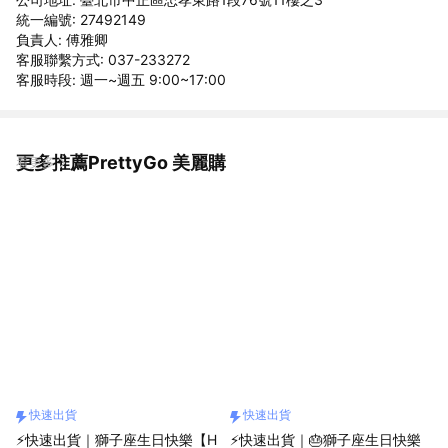
統一編號: 27492149
負責人: 傅雅卿
客服聯繫方式: 037-233272
客服時段: 週一~週五 9:00~17:00
更多推薦PrettyGo 美麗購
看更多
快速出貨
快速出貨
⚡快速出貨｜獅子座生日快樂【H
⚡快速出貨｜🎂獅子座生日快樂