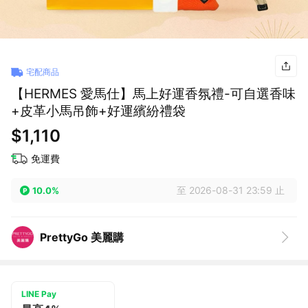
宅配商品
【HERMES 愛馬仕】馬上好運香氛禮-可自選香味
+皮革小馬吊飾+好運繽紛禮袋
$1,110
免運費
至 2026-08-31 23:59 止
10.0%
PrettyGo 美麗購
LINE Pay