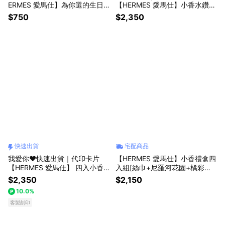
ERMES 愛馬仕】為你選的生日
【HERMES 愛馬仕】小香水鑽慶
禮-可自選香味(7.5ml)+生日髮
生花束組 生日禮物 閨蜜禮物 情
$750
$2,350
箍/化妝鏡 附蝴蝶結禮袋
人節禮物 慶生禮物〔平輸版〕
快速出貨
宅配商品
我愛你❤️快速出貨｜代印卡片
【HERMES 愛馬仕】小香禮盒四
【HERMES 愛馬仕】 四入小香
入組[絲巾+尼羅河花園+橘彩星
禮盒花束祝福組/四入花園香水永
光+巴赫尼](7.5mlX4)-國際航空
$2,350
$2,150
恆玫瑰禮盒組-多款可選
版+品牌擴香組(100ml)x1-限定
10.0%
年終回饋組
客製刻印