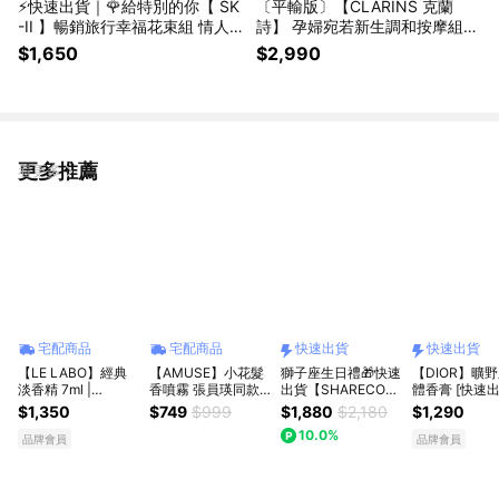
⚡快速出貨｜🌹給特別的你【 SK
〔平輸版〕【CLARINS 克蘭
-II 】暢銷旅行幸福花束組 情人
詩】 孕婦宛若新生調和按摩組
節禮物 情人節限定 女朋友禮物
[撫紋霜+護理油+按摩器+禮袋]
$1,650
$2,990
更多推薦
看更多
宅配商品
宅配商品
快速出貨
快速出貨
【LE LABO】經典
【AMUSE】小花髮
獅子座生日禮🎁快速
【DIOR】曠
淡香精 7ml |
香噴霧 張員瑛同款
出貨【SHARECO官
體香膏 [快速出
Another13/黑茶29/
秀髮香水
方現貨】2026新款
$1,350
$749
$999
$1,880
$2,180
$1,290
檀香33 | 香水生日
香水｜瘦子 E.SO 御
10.0%
禮物推薦 情人節禮
用香氛｜極晝 極夜
品牌會員
品牌會員
物
無序 無瑕｜情人節
禮物.男生禮物.生日
禮物.男生香氛.男友