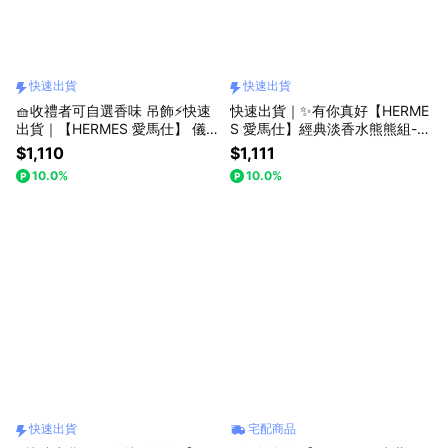
快速出貨
快速出貨
🧺收禮者可自選香味 吊飾⚡快速
快速出貨｜✨有你真好【HERME
出貨｜【HERMES 愛馬仕】 儀
S 愛馬仕】經典淡香水熊熊組-收
式感滿分｜愛馬仕香氛禮 (15ml
禮者可自選香味(H24男性淡香
$1,110
$1,111
香調任選+多種吊飾任選) 贈提袋
水/絲巾甜薑女性淡香精/愛馬仕
10.0%
10.0%
貼心禮
之旅淡香水/大地男性淡香水)
快速出貨
宅配商品