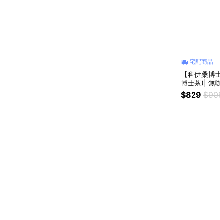
宅配商品
【科伊桑博士茶
博士茶)| 
睡
$829
$90