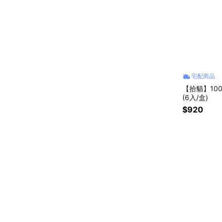
宅配商品
【拾貓】10
(6入/盒)
$920