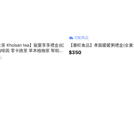
宅配商品
 Khoisan tea】寵愛享享禮盒(紅
【臺旺食品】孝親暖暖粥禮盒(全素
無咖啡因 零卡路里 草本植物茶 幫助入
$350
9