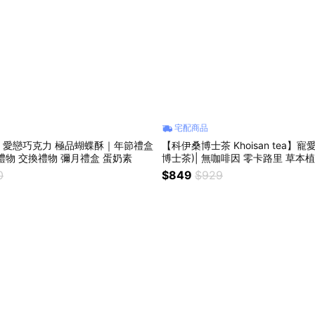
宅配商品
】愛戀巧克力 極品蝴蝶酥｜年節禮盒
【科伊桑博士茶 Khoisan tea】
禮物 交換禮物 彌月禮盒 蛋奶素
博士茶)| 無咖啡因 零卡路里 草本
睡
0
$849
$929