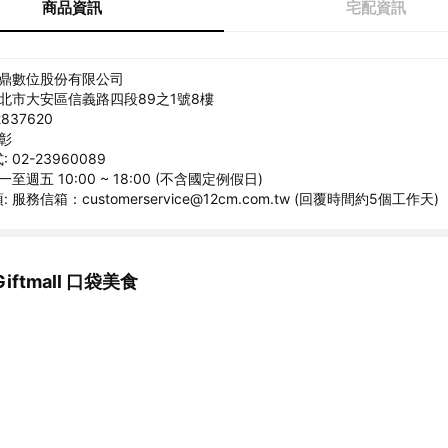
商品資訊
宅配資訊
睿鼎數位股份有限公司
台北市大安區信義路四段89之1號8樓
837620
衍彰
02-23960089
至週五 10:00 ~ 18:00 (不含國定例假日)
服務信箱：customerservice@12cm.com.tw (回覆時間約5個工作天)
ftmall 口袋美食