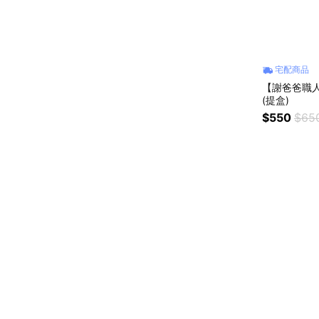
宅配商品
【謝爸爸職
(提盒)
$550
$65