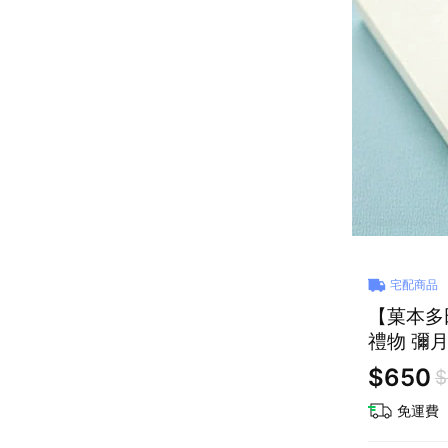
宅配商品
【菓本多
禮物 彌
$650
$
免運費