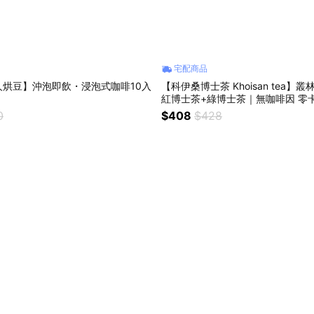
宅配商品
人烘豆】沖泡即飲・浸泡式咖啡10入
【科伊桑博士茶 Khoisan tea】
紅博士茶+綠博士茶｜無咖啡因 零
物茶 幫助入睡
0
$408
$428