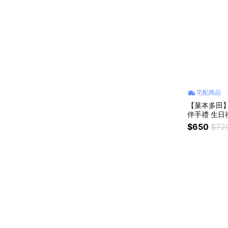
宅配商品
【菓本多田
伴手禮 生日
$650
$72