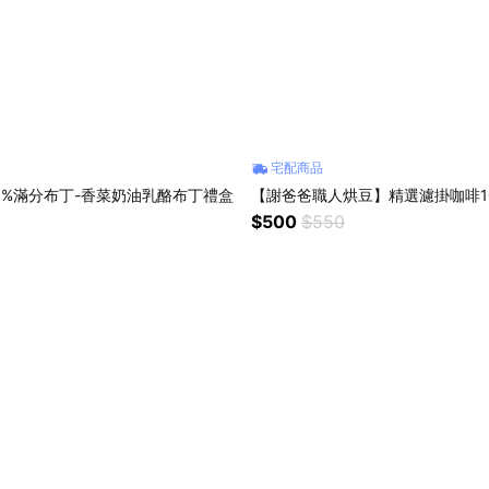
宅配商品
0%滿分布丁-香菜奶油乳酪布丁禮盒
【謝爸爸職人烘豆】精選濾掛咖啡10
$500
$550