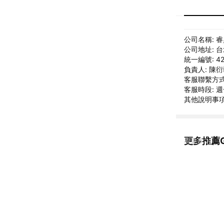
公司名稱: 
公司地址: 
統一編號: 42
負責人: 陳
客服聯繫方式: 
客服時段: 週一
其他說明事項: 
更多推薦Gi
看更多