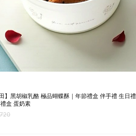
田】黑胡椒乳酪 極品蝴蝶酥｜年節禮盒 伴手禮 生日禮
月禮盒 蛋奶素
720