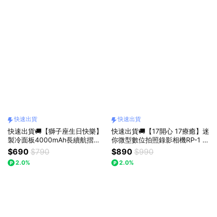
快速出貨
快速出貨
快速出貨🚚【獅子座生日快樂】
快速出貨🚚【17開心 17療癒】迷
製冷面板4000mAh長續航摺疊
你微型數位拍照錄影相機RP-1 R
頸掛手持風扇RK28 RASTO
ASTO
$690
$790
$890
$990
2.0%
2.0%