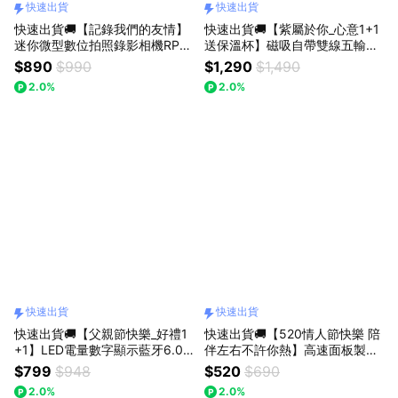
快速出貨
快速出貨
快速出貨🚚【記錄我們的友情】
快速出貨🚚【紫屬於你_心意1+1
迷你微型數位拍照錄影相機RP-1
送保溫杯】磁吸自帶雙線五輸出
RASTO
無線充電快充行動電源 B101 E-
$890
$990
$1,290
$1,490
books【台灣製造】
2.0%
2.0%
快速出貨
快速出貨
快速出貨🚚【父親節快樂_好禮1
快速出貨🚚【520情人節快樂 陪
+1】LED電量數字顯示藍牙6.0
伴左右不許你熱】高速面板製冷
耳機RS77 + 20W 雙孔快速充電
手持風扇RK24 RASTO(2000m
$799
$948
$520
$690
器 RB30RASTO
Ah鋰電池可帶上飛機)
2.0%
2.0%