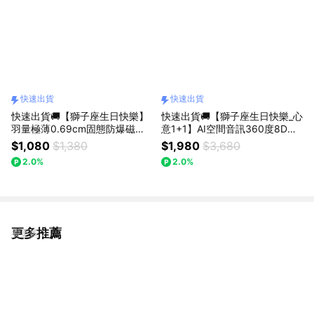
快速出貨
快速出貨
快速出貨🚚【獅子座生日快樂】
快速出貨🚚【獅子座生日快樂_心
羽量極薄0.69cm固態防爆磁吸5
意1+1】AI空間音訊360度8D環
000mAh行動電源RB69 RASTO
繞ANC+ENC藍牙6.0頭戴耳機S
$1,080
$1,380
$1,980
$3,680
(本體標示19.25Wh/可帶上飛機)
S69 E-books(送保溫瓶)
2.0%
2.0%
更多推薦
看更多