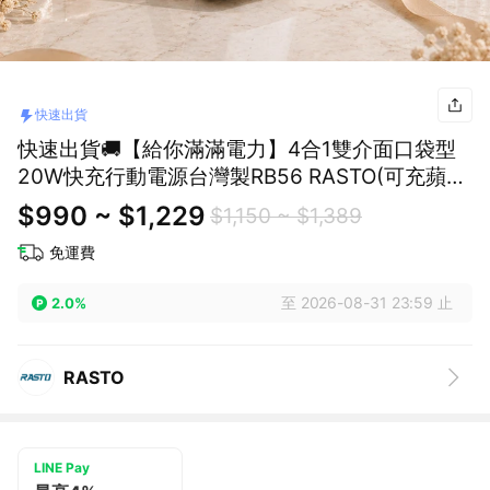
快速出貨
快速出貨🚚【給你滿滿電力】4合1雙介面口袋型
20W快充行動電源台灣製RB56 RASTO(可充蘋果
手錶)
$990 ~ $1,229
$1,150 ~ $1,389
免運費
至 2026-08-31 23:59 止
2.0%
RASTO
LINE Pay