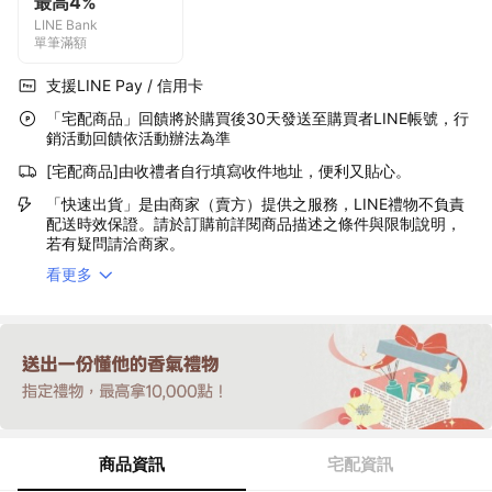
最高4%
LINE Bank
單筆滿額
支援LINE Pay / 信用卡
「宅配商品」回饋將於購買後30天發送至購買者LINE帳號，行
銷活動回饋依活動辦法為準
[宅配商品]由收禮者自行填寫收件地址，便利又貼心。
「快速出貨」是由商家（賣方）提供之服務，LINE禮物不負責
配送時效保證。請於訂購前詳閱商品描述之條件與限制說明，
若有疑問請洽商家。
看更多
商品資訊
宅配資訊