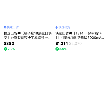
快速出貨
快速出貨
快速出貨🚚【獅子座18歲生日快
快速出貨🚚【1314 一起幸福1+
樂】台灣製造製冷半導體頸掛摺
1】羽量極薄固態磁吸5000mAh
疊手持掛勾風扇RK18 RASTO
行動電源RB69 + 半導體高速製
$880
$1,314
$2,070
冷手持風扇RK24 RASTO
2.0%
2.0%