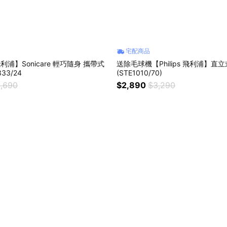
宅配商品
飛利浦】Sonicare 輕巧隨身 攜帶式
送除毛球機【Philips 飛利浦】直
33/24
(STE1010/70)
,690
$2,890
$3,290