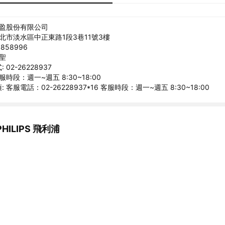
臻盈股份有限公司
新北市淡水區中正東路1段3巷11號3樓
858996
臻聖
02-26228937
服時段：週一~週五 8:30~18:00
 客服電話：02-26228937*16 客服時段：週一~週五 8:30~18:00
ILIPS 飛利浦