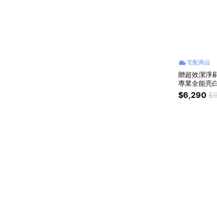
宅配商品
贈超效潔淨刷頭4
專業全能亮白電
$6,290
$6