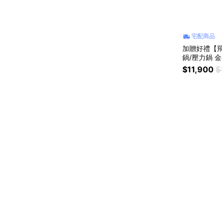
宅配商品
加贈好禮【飛
鍋/壓力鍋 金小
$11,900
$