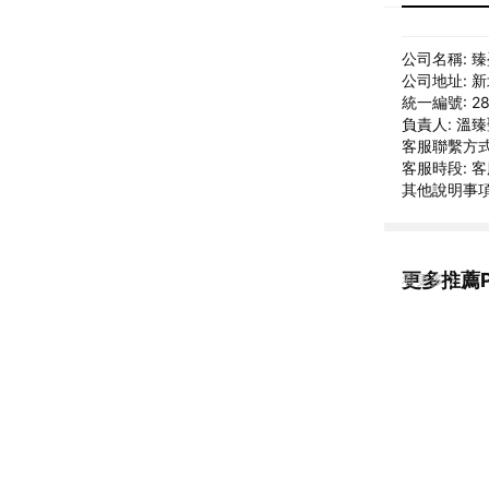
公司名稱: 
公司地址: 
統一編號: 28
負責人: 溫
客服聯繫方式: 
客服時段: 客
其他說明事項:
更多推薦PH
看更多