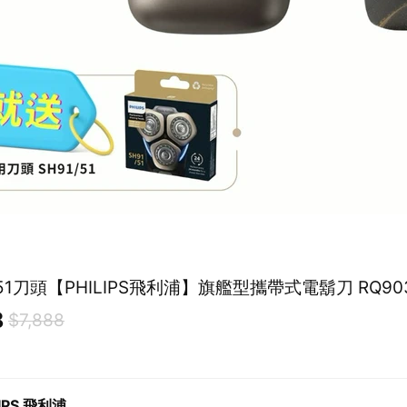
/51刀頭【PHILIPS飛利浦】旗艦型攜帶式電鬍刀 RQ903
8
$7,888
LIPS 飛利浦