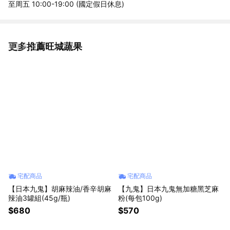
至周五 10:00-19:00 (國定假日休息)
更多推薦旺城蔬果
看更多
宅配商品
宅配商品
【日本九鬼】胡麻辣油/香辛胡麻
【九鬼】日本九鬼無加糖黑芝麻
辣油3罐組(45g/瓶)
粉(每包100g)
$680
$570