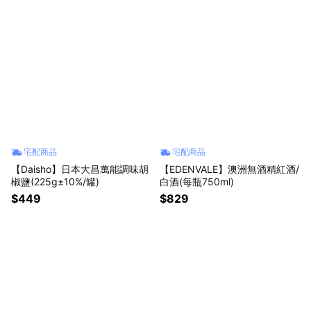
宅配商品
宅配商品
【Daisho】日本大昌萬能調味胡
【EDENVALE】澳洲無酒精紅酒/
椒鹽(225g±10%/罐)
白酒(每瓶750ml)
$449
$829