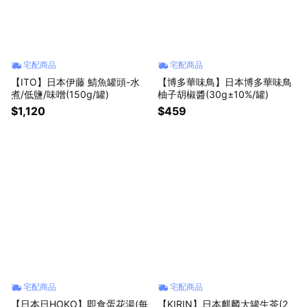
宅配商品
宅配商品
【ITO】日本伊藤 鯖魚罐頭-水
【博多華味鳥】日本博多華味鳥
煮/低鹽/味噌(150g/罐)
柚子胡椒醬(30g±10%/罐)
$1,120
$459
宅配商品
宅配商品
【日本日HOKO】即食蛋花湯(每
【KIRIN】日本麒麟大罐生茶(2