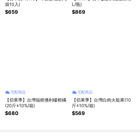
袋10入)
L/瓶)
$659
$869
宅配商品
宅配商品
【切果季】台灣福柑佛利檬柑橘
【切果季】台灣白肉火龍果(10
(20斤±10%/箱)
斤±10%/箱)
$680
$569