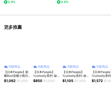
2.0%
2.0%
更多推薦
看更多
宅配商品
宅配商品
宅配商品
宅配商品
【日本People】歡
【日本People】
【日本People】
【日本Peopl
樂Boo!音樂小熊(0個
1curiosity系列-旋轉
1curiosity系列-放進
1curiosity
月起)｜寶寶玩具、
滾球益智玩具(1歲以
拿出益智玩具(1歲以
形狀益智玩具(
$1,062
$1,250
$850
$1,000
$1,105
$1,300
$1,572
$1,
彌月禮｜Weicker唯
上)｜寶寶玩具、周
上)｜寶寶玩具、周
上)｜寶寶玩具
可總代理
歲禮｜Weicker唯可
歲禮｜Weicker唯可
歲禮｜Weick
總代理
總代理
總代理