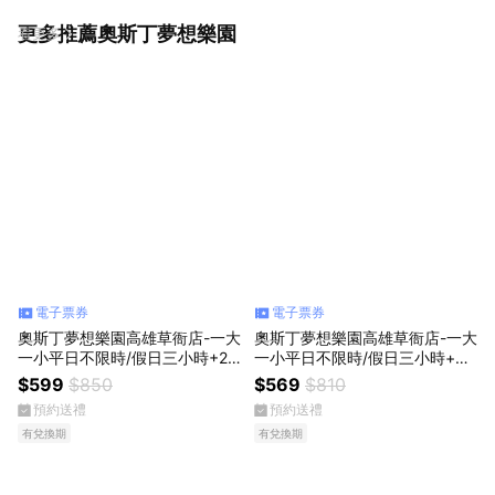
更多推薦奧斯丁夢想樂園
看更多
電子票券
電子票券
奧斯丁夢想樂園高雄草衙店-一大
奧斯丁夢想樂園高雄草衙店-一大
一小平日不限時/假日三小時+23
一小平日不限時/假日三小時+下
0元主餐一份
午茶套餐
$599
$850
$569
$810
預約送禮
預約送禮
有兌換期
有兌換期