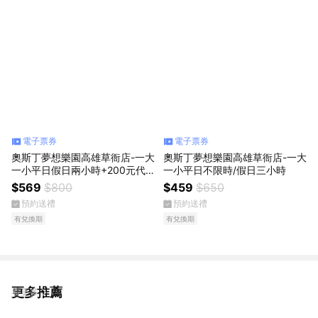
電子票券
電子票券
奧斯丁夢想樂園高雄草衙店-一大
奧斯丁夢想樂園高雄草衙店-一大
一小平日假日兩小時+200元代
一小平日不限時/假日三小時
幣
$569
$800
$459
$650
預約送禮
預約送禮
有兌換期
有兌換期
更多推薦
看更多