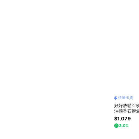
快速出貨
好好放鬆🤍收
油擴香石禮
辦公室 同事
$1,079
2.0%