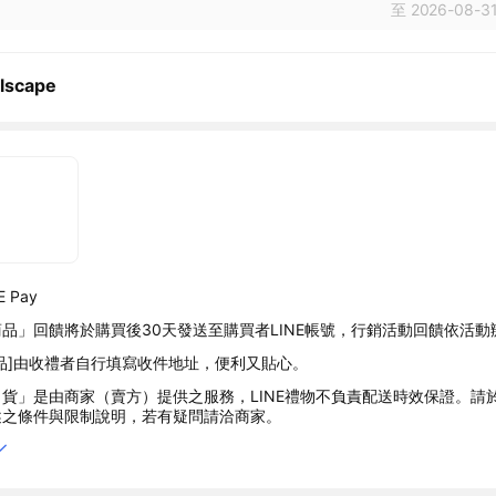
至 2026-08-31
lscape
 Pay
品」回饋將於購買後30天發送至購買者LINE帳號，行銷活動回饋依活動
品]由收禮者自行填寫收件地址，便利又貼心。
貨」是由商家（賣方）提供之服務，LINE禮物不負責配送時效保證。請
述之條件與限制說明，若有疑問請洽商家。