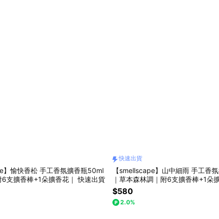
快速出貨
cape】愉快香松 手工香氛擴香瓶50ml
【smellscape】山中細雨 手工香
6支擴香棒+1朵擴香花｜ 快速出貨
｜草本森林調｜附6支擴香棒+1朵
出貨
$580
2.0%