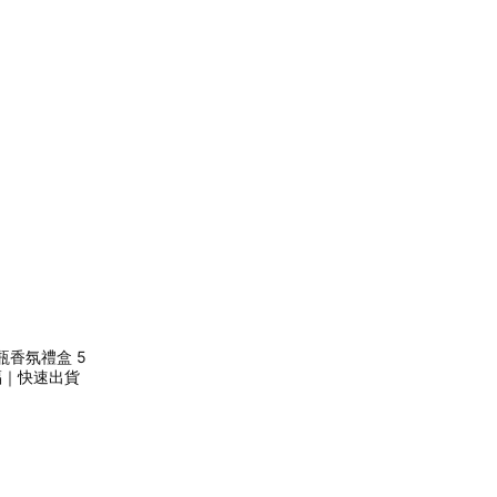
香瓶香氛禮盒 5
祝福｜快速出貨