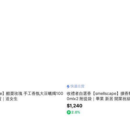
快速出貨
cape】醋栗玫瑰 手工香氛大豆蠟燭100
收禮者自選香【smellscape】擴
貨｜送女生
0mlx2 附提袋｜畢業 新居 開業
$1,240
2.0%