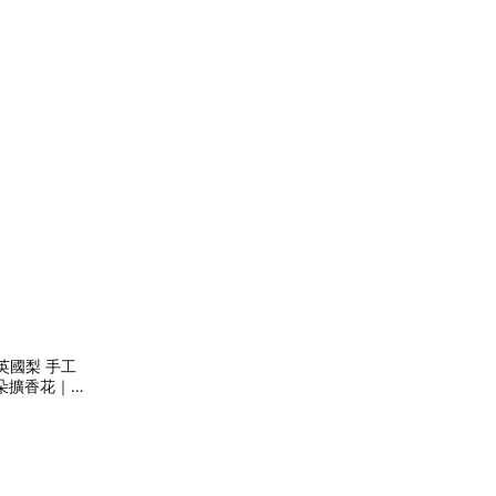
蘭英國梨 手工
1朵擴香花｜快