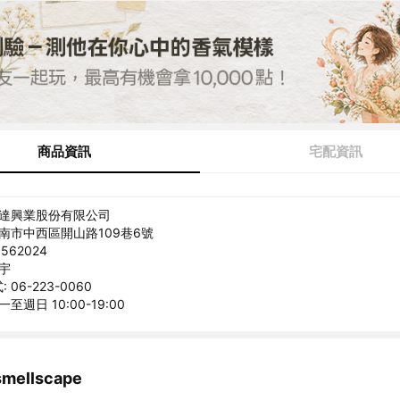
商品資訊
宅配資訊
順達興業股份有限公司
台南市中西區開山路109巷6號
562024
耕宇
06-223-0060
至週日 10:00-19:00
ellscape