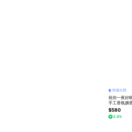
快速出貨
祝你一夜好眠【
手工香氛擴香
｜快速出貨
$580
2.0%