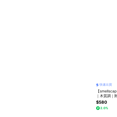
快速出貨
【smells
｜木質調｜附
$580
2.0%