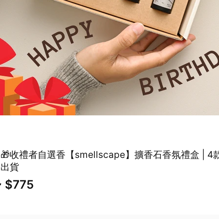
🎁收禮者自選香【smellscape】擴香石香氛禮盒 | 
速出貨
~ $775