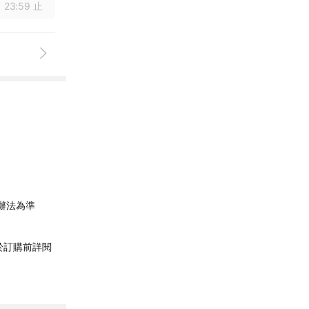
 23:59 止
辦法為準
於訂購前詳閱