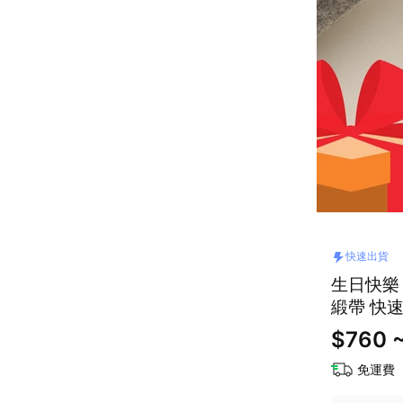
快速出貨
生日快樂 
緞帶 快
$760 
免運費