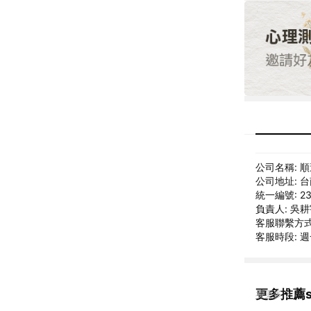
公司名稱: 
公司地址: 
統一編號: 23
負責人: 吳
客服聯繫方式: 
客服時段: 週一
更多推薦sm
看更多