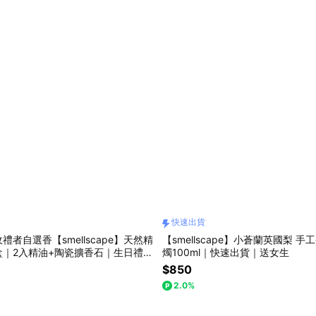
快速出貨
禮者自選香【smellscape】天然精
【smellscape】小蒼蘭英國梨 
盒｜2入精油+陶瓷擴香石｜生日禮物
燭100ml｜快速出貨｜送女生
送禮｜快速出貨
$850
2.0%