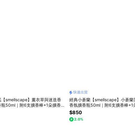
快速出貨
smellscape】薰衣草與迷迭香
經典小蒼蘭【smellscape】小蒼
瓶50ml｜附6支擴香棒+1朵擴香花
香氛擴香瓶50ml｜附6支擴香棒+
速出貨
$850
2.0%