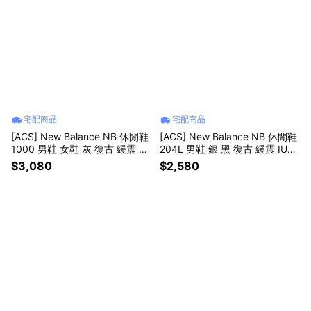
宅配商品
宅配商品
[ACS] New Balance NB 休閒鞋
[ACS] New Balance NB 休閒鞋
1000 男鞋 女鞋 灰 復古 緩震 未
204L 男鞋 銀 黑 復古 緩震 IU同
來感 紐巴倫 U10006BR-D
款 U204LSWD-D
$3,080
$2,580