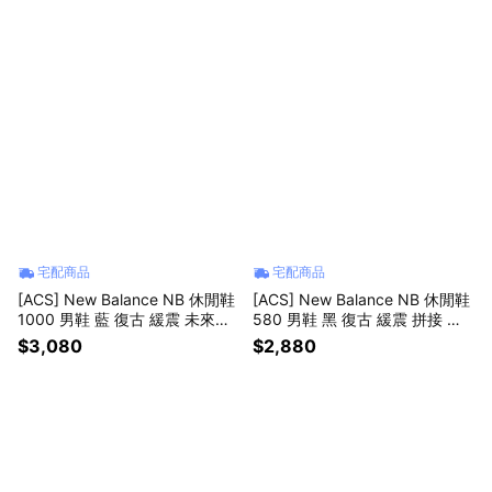
宅配商品
宅配商品
[ACS] New Balance NB 休閒鞋
[ACS] New Balance NB 休閒鞋
1000 男鞋 藍 復古 緩震 未來感
580 男鞋 黑 復古 緩震 拼接 紐
紐巴倫 U10001G2-D
巴倫 MT580VE2-D
$3,080
$2,880