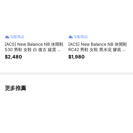
宅配商品
宅配商品
[ACS] New Balance NB 休閒鞋
[ACS] New Balance NB 休閒鞋
530 男鞋 女鞋 白 復古 緩震 紐
RC42 男鞋 女鞋 黑水泥 膠底 復
巴倫 U530KLB-D
古 URC42KS-D
$2,480
$1,980
更多推薦
看更多