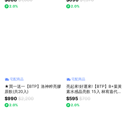
2.0%
2.0%
宅配商品
宅配商品
★買一送一【BTP】洛神粹亮膠
亮起來!好運來!【BTP】B+葉黃
原飲(共20入)
素水感晶亮飲 15入 林宥嘉代言
推薦
$990
$2,200
$595
$700
2.0%
2.0%