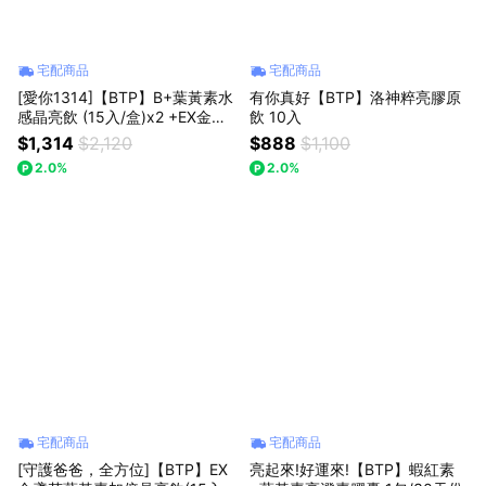
宅配商品
宅配商品
[愛你1314]【BTP】B+葉黃素水
有你真好【BTP】洛神粹亮膠原
感晶亮飲 (15入/盒)x2 +EX金盞
飲 10入
花葉黃素加倍晶亮飲 (15入/盒)x
$1,314
$2,120
$888
$1,100
1
2.0%
2.0%
宅配商品
宅配商品
[守護爸爸，全方位]【BTP】EX
亮起來!好運來!【BTP】蝦紅素