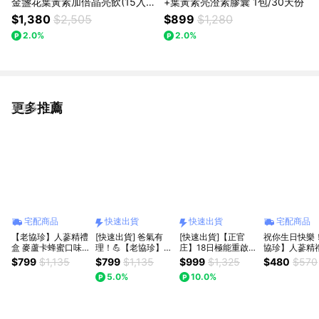
金盞花葉黃素加倍晶亮飲(15入/
+葉黃素亮澄素膠囊 1包/30天份
盒)+ 接骨木莓綜合維他命粉包(3
$1,380
$2,505
$899
$1,280
0入/盒)+ 洛神粹亮膠原飲(10入/
2.0%
2.0%
盒)
更多推薦
看更多
宅配商品
快速出貨
快速出貨
宅配商品
【老協珍】人蔘精禮
[快速出貨] 爸氣有
[快速出貨]【正官
祝你生日快樂
盒 麥蘆卡蜂蜜口味
理！💪【老協珍】人
庄】18日極能重啟禮
協珍】人蔘精
(14入)
蔘精禮盒 無添加糖
盒(28DP 10入+ 活
麥蘆卡蜂蜜口味
$799
$1,135
$799
$1,135
$999
$1,325
$480
$570
口味(14入)
氣人蔘飲8入)(效
入)
5.0%
10.0%
期:2026/12)