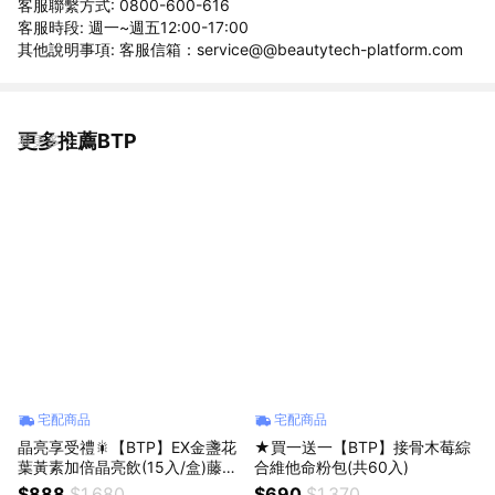
客服聯繫方式: 0800-600-616
客服時段: 週一~週五12:00-17:00
其他說明事項: 客服信箱：service@@beautytech-platform.com
更多推薦BTP
看更多
宅配商品
宅配商品
晶亮享受禮🎇【BTP】EX金盞花
★買一送一【BTP】接骨木莓綜
葉黃素加倍晶亮飲(15入/盒)藤黃
合維他命粉包(共60入)
果享受輕鬆嚼(30入/盒)
$888
$1,680
$690
$1,370