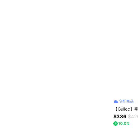
宅配商品
【Gulicc
$336
$42
10.0%