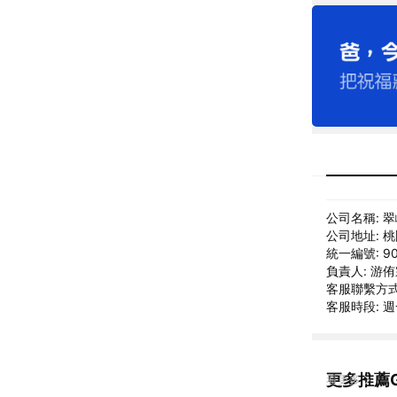
公司名稱: 
公司地址: 
統一編號: 90
負責人: 游
客服聯繫方式: 
客服時段: 週
更多推薦G
看更多