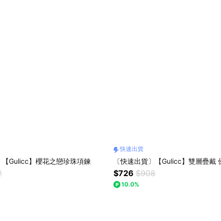
快速出貨
【Gulicc】櫻花之戀珍珠項鍊
〔快速出貨〕【Gulicc】雙層疊戴
2
$726
$908
10.0%