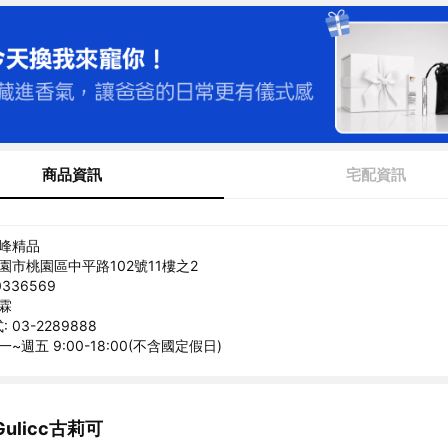
商品資訊
宅配資訊
翠峰精品
桃園市桃園區中平路102號11樓之2
336569
侑霖
03-2289888
一~週五 9:00-18:00(不含國定假日)
ulicc古莉可