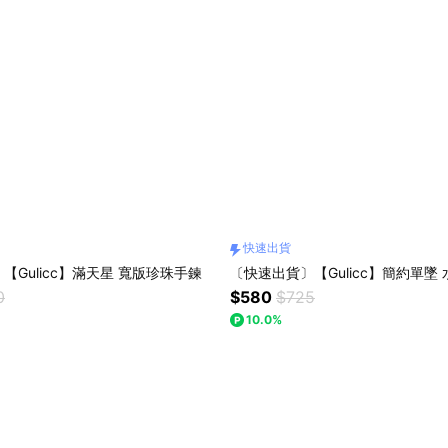
快速出貨
【Gulicc】滿天星 寬版珍珠手鍊
〔快速出貨〕【Gulicc】簡約單墜
0
$580
$725
10.0%