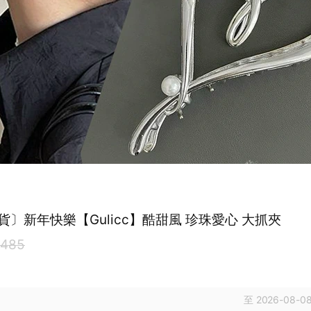
貨〕新年快樂【Gulicc】酷甜風 珍珠愛心 大抓夾
485
至 2026-08-08