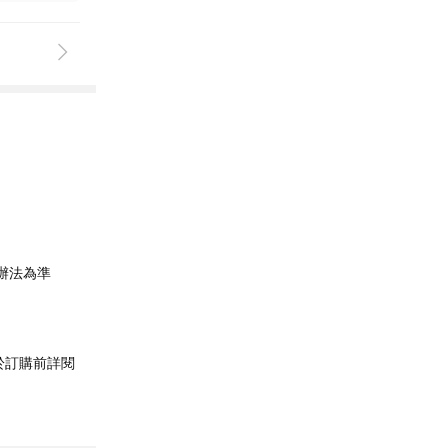
辦法為準
於訂購前詳閱