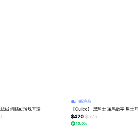
宅配商品
】毛絨絨 蝴蝶結珍珠耳環
【Gulicc】 黑騎士 羅馬數字 男士
0
$420
$525
10.0%