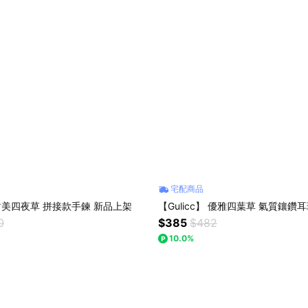
宅配商品
】甜美四夜草 拼接款手鍊 新品上架
【Gulicc】 優雅四葉草 氣質鑲鑽
0
$385
$482
10.0%