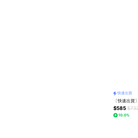
快速出貨
〔快速出貨〕
$585
$73
10.0%