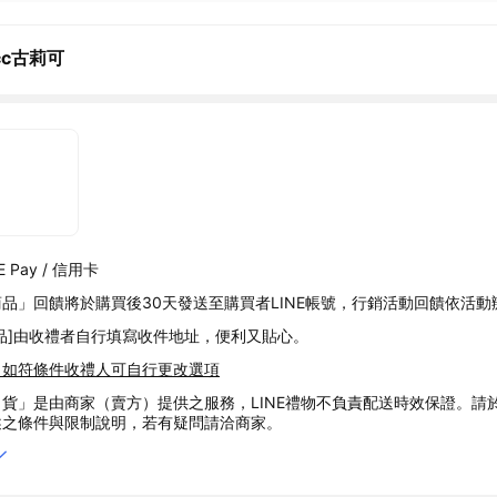
icc古莉可
 Pay / 信用卡
品」回饋將於購買後30天發送至購買者LINE帳號，行銷活動回饋依活動
品]由收禮者自行填寫收件地址，便利又貼心。
，如符條件收禮人可自行更改選項
貨」是由商家（賣方）提供之服務，LINE禮物不負責配送時效保證。請
述之條件與限制說明，若有疑問請洽商家。