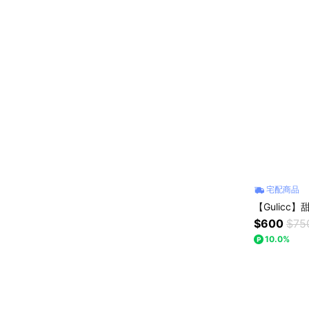
宅配商品
【Gulicc
$600
$75
10.0%