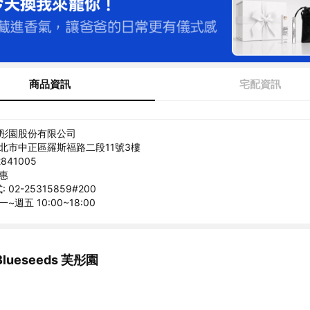
商品資訊
宅配資訊
芙彤園股份有限公司
台北市中正區羅斯福路二段11號3樓
841005
茹惠
02-25315859#200
~週五 10:00~18:00
ueseeds 芙彤園