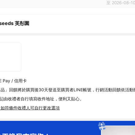
至 2026-08-10
eseeds 芙彤園
 Pay / 信用卡
品」回饋將於購買後30天發送至購買者LINE帳號，行銷活動回饋依活動
品]由收禮者自行填寫收件地址，便利又貼心。
，如符條件收禮人可自行更改選項