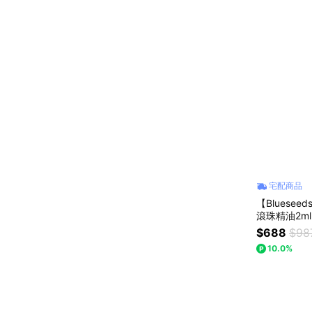
宅配商品
【Bluese
滾珠精油2ml
(5入/盒) l 
$688
$98
10.0%