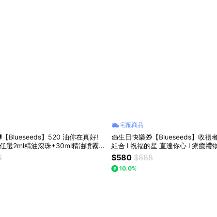
宅配商品
【Blueseeds】520 油你在真好!
🍰生日快樂🎁【Blueseeds】收
選2ml精油滾珠+30ml精油噴霧 l
組合 l 祝福的星 直達你心 l 療癒禮物
6
$580
$888
10.0%