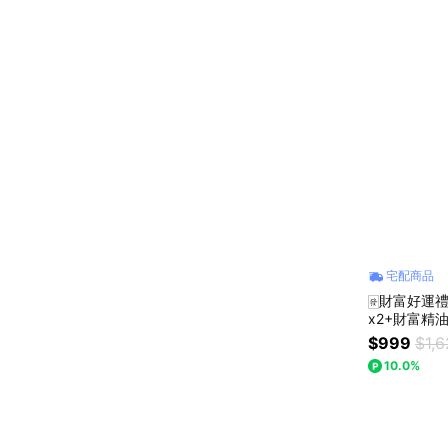
宅配商品
🀅財富好運禮盒
x2+財富精
芙彤園
$999
$1,
10.0%