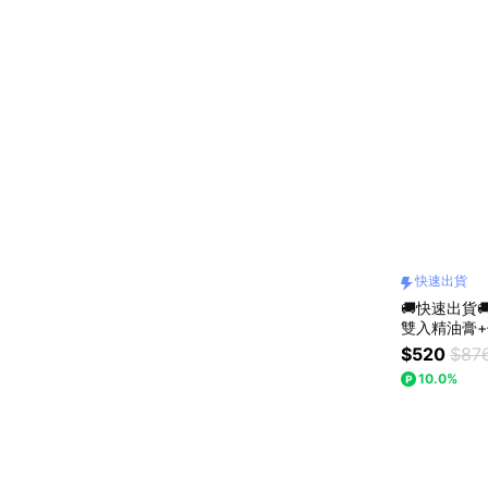
快速出貨
🚚快速出貨🚚
雙入精油膏+任
芙彤園
$520
$87
10.0%