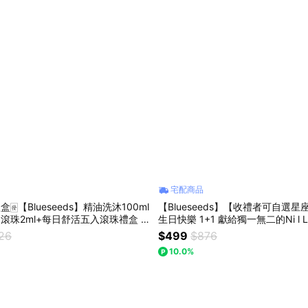
宅配商品
🀅【Blueseeds】精油洗沐100ml
【Blueseeds】【收禮者可自選
油滾珠2ml+每日舒活五入滾珠禮盒 l
生日快樂 1+1 獻給獨一無二的Ni l 
l 附品牌派盒+束口袋禮盒 l 芙彤園
626
$499
$876
10.0%