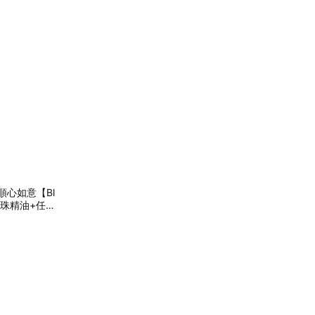
順心如意【Bl
滾珠精油+任選