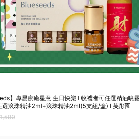
seeds】專屬療癒星意 生日快樂 l 收禮者可任選精油噴
+任選滾珠精油2ml+滾珠精油2ml(5支組/盒) l 芙彤園
1,580