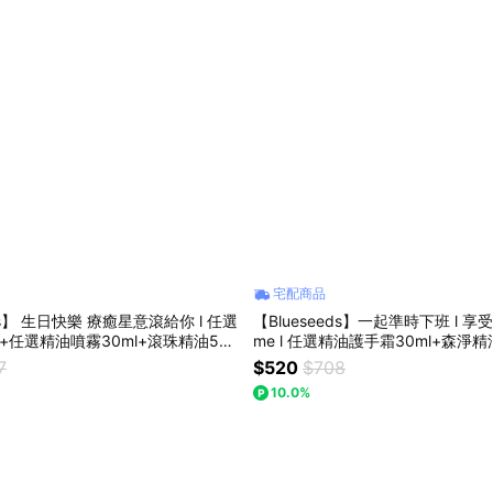
宅配商品
eds】 生日快樂 療癒星意滾給你 l 任選
【Blueseeds】一起準時下班 l 享受
+任選精油噴霧30ml+滾珠精油5ml
me l 任選精油護手霜30ml+森淨精油
芙彤園
芙彤園
7
$520
$708
10.0%