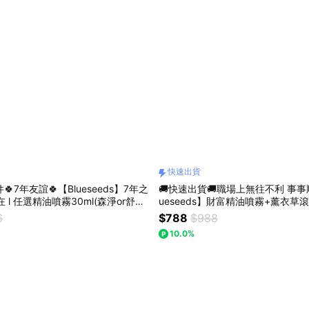
快速出貨
🍀7年友誼🍀【Blueseeds】7年之
🚚快速出貨🚚職場上無往不利 事事
 l 任選精油噴霧30ml(森淨or舒眠)
ueseeds】財富精油噴霧+薰衣草
l(舒眠or舒緩) l 芙彤園
(薰衣草/薄荷)精油膏 l 芙彤園
6
$788
$988
10.0%