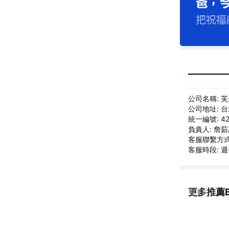
公司名稱: 
公司地址: 
統一編號: 42
負責人: 詹
客服聯繫方式: 
客服時段: 週一
更多推薦Bl
看更多