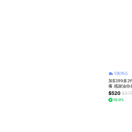
宅配商品
加$399多2件
癢 感謝油你在
+精油滾珠5m
$520
$97
10.0%