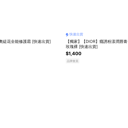
快速出貨
迪奧緹花全能修護霜 [快速出貨]
【獨家】【DIOR】癮誘粉漾潤唇膏 
玫瑰裸 [快速出貨]
$1,400
品牌會員