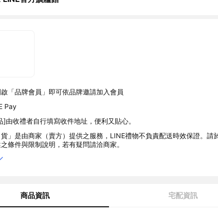
開啟「品牌會員」即可依品牌邀請加入會員
 Pay
品]由收禮者自行填寫收件地址，便利又貼心。
貨」是由商家（賣方）提供之服務，LINE禮物不負責配送時效保證。請
述之條件與限制說明，若有疑問請洽商家。
商品資訊
宅配資訊