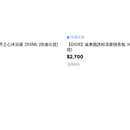
快速出貨
野之心沐浴露 250ML [快速出貨]
【DIOR】迪奧癮誘粉漾蜜桃香氛 30
貨]
$2,700
品牌會員