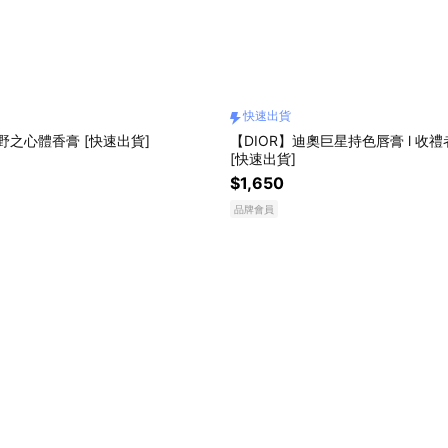
快速出貨
曠野之心體香膏 [快速出貨]
【DIOR】迪奧巨星持色唇膏 l 收
[快速出貨]
$1,650
品牌會員