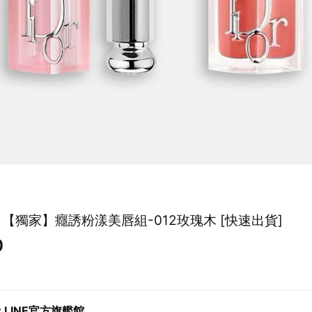
】【獨家】癮誘粉漾美唇組-012玫瑰木 [快速出貨]
0
R LINE官方旗艦館