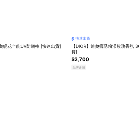
快速出貨
迪奧緹花全能UV防曬棒 [快速出貨]
【DIOR】迪奧癮誘粉漾玫瑰香氛 30
貨]
$2,700
品牌會員