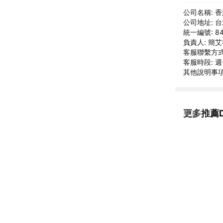
公司名稱: 
公司地址: 
統一編號: 84
負責人: 簡
客服聯繫方式: 
客服時段: 週一
其他說明事項
更多推薦D
看更多