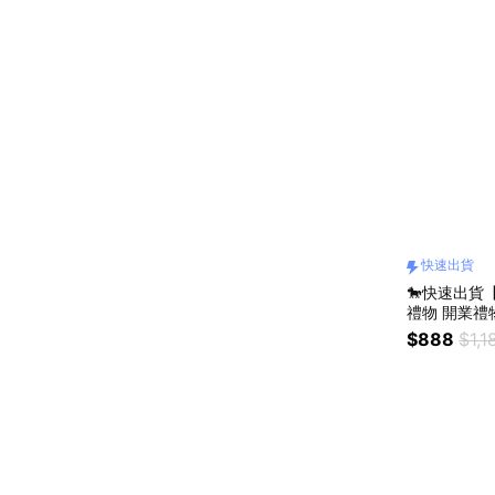
快速出貨
🐎快速出貨
禮物 開業禮
$888
$1,1