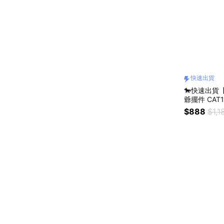
快速出貨
🐎快速出貨
爺擺件 CAT
喬遷禮物 交
$888
$1,1