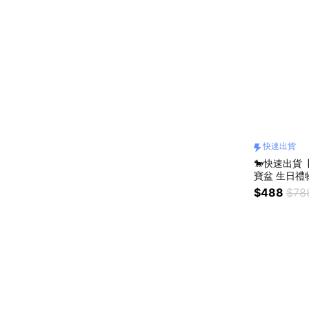
快速出貨
🐎快速出
寶盆 生日禮物 開業禮物 開運 招財 喬遷禮物 交
換禮物
$488
$78