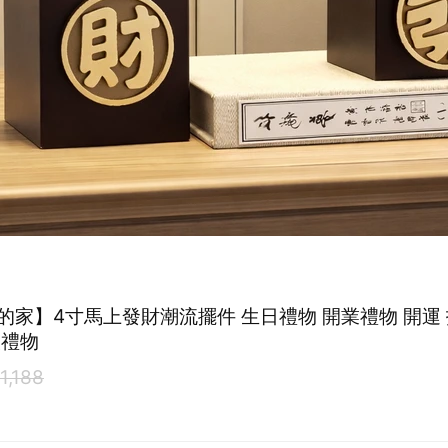
的家】4寸馬上發財潮流擺件 生日禮物 開業禮物 開運 
換禮物
1,188