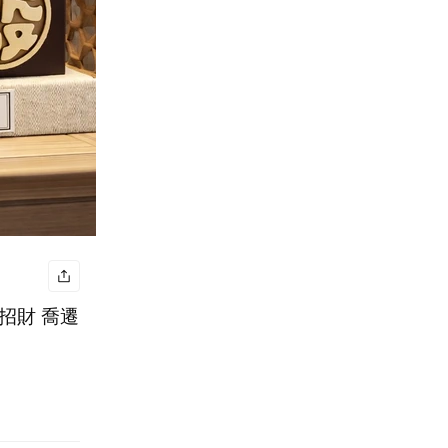
招財 喬遷