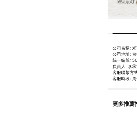
公司名稱: 
公司地址: 
統一編號: 50
負責人: 李
客服聯繫方式: 
客服時段: 周一
更多推薦
看更多