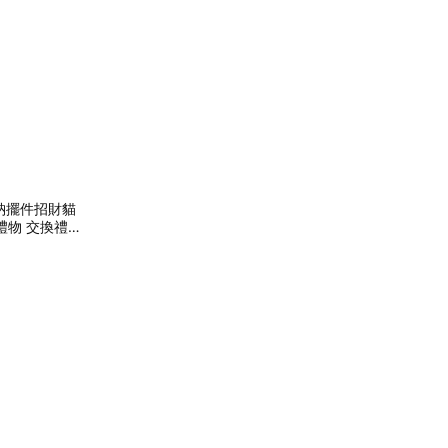
納擺件招財貓
禮物 交換禮