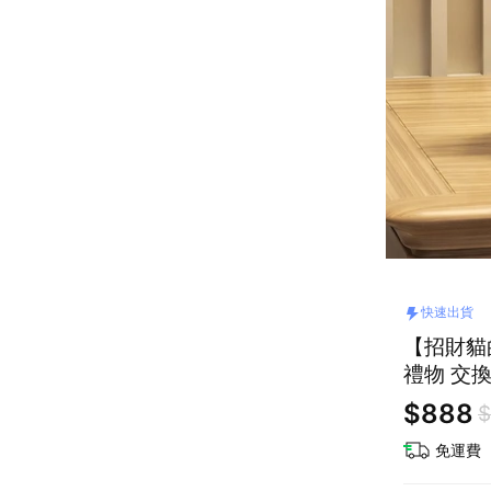
快速出貨
【招財貓
禮物 交
$888
$
免運費