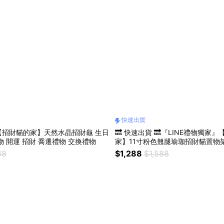
快速出貨
【招財貓的家】天然水晶招財龜 生日
🔜 快速出貨 🔜『LINE禮物獨家
物 開運 招財 喬遷禮物 交換禮物
家】11寸粉色翹腿瑜珈招財貓置物架
117 生日禮物 開業禮物 開運 招財 喬遷禮物 交換
88
$1,288
$1,588
禮物