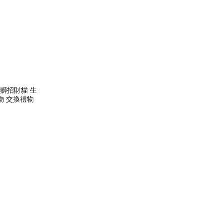
獅招財貓 生
物 交換禮物