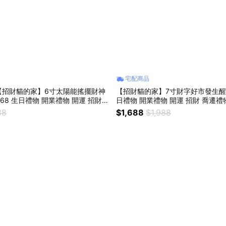
宅配商品
【招財貓的家】6寸太陽能搖擺財神
【招財貓的家】7寸財字好市發生醒
168 生日禮物 開業禮物 開運 招財
日禮物 開業禮物 開運 招財 喬遷禮
換禮物
88
$1,688
$1,988