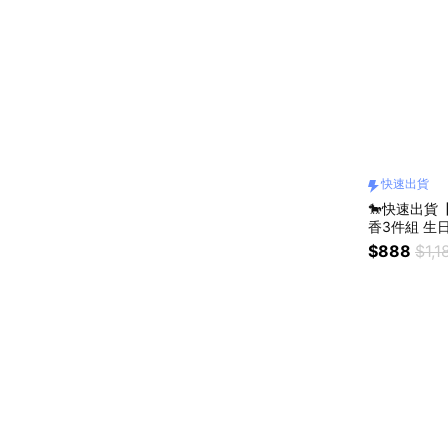
快速出貨
🐎快速出
香3件組 生
交換禮物
$888
$1,1