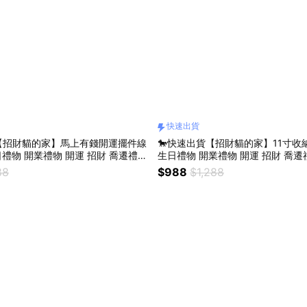
快速出貨
貨【招財貓的家】馬上有錢開運擺件線
🐎快速出貨【招財貓的家】11寸收
日禮物 開業禮物 開運 招財 喬遷禮物
生日禮物 開業禮物 開運 招財 喬遷
物＃CAT062
88
$988
$1,288