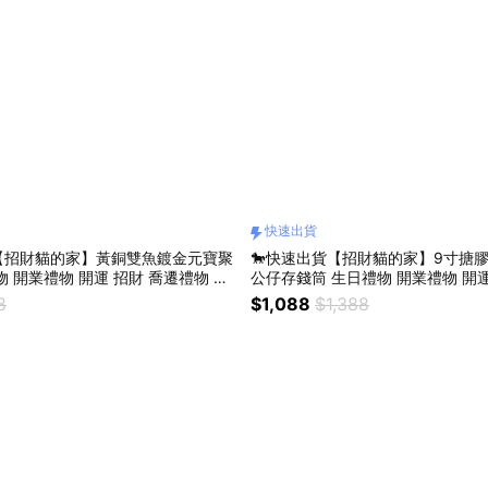
快速出貨
貨【招財貓的家】黃銅雙魚鍍金元寶聚
🐎快速出貨【招財貓的家】9寸搪
公仔存錢筒 生日禮物 開業禮物 開運
禮物 交換禮物
8
$1,088
$1,388