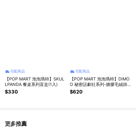
宅配商品
宅配商品
【POP MART 泡泡瑪特】SKUL
【POP MART 泡泡瑪特】DIMO
LPANDA 餐桌系列盲盒(1入)
O 秘密話劇社系列-搪膠毛絨掛
件盲盒(1入)
$330
$620
更多推薦
看更多