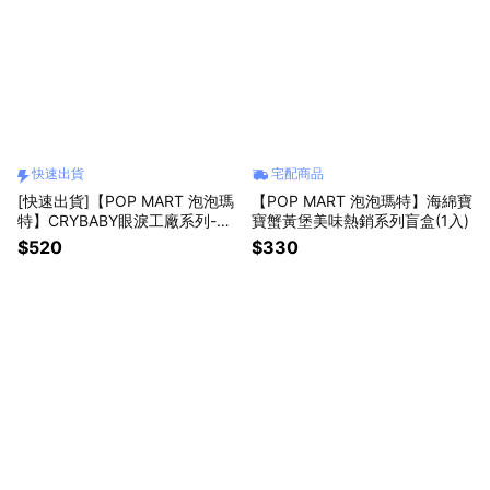
快速出貨
宅配商品
[快速出貨]【POP MART 泡泡瑪
【POP MART 泡泡瑪特】海綿寶
特】CRYBABY眼淚工廠系列-耳
寶蟹黃堡美味熱銷系列盲盒(1入)
機包(哭哭熊)(含運費)
$520
$330