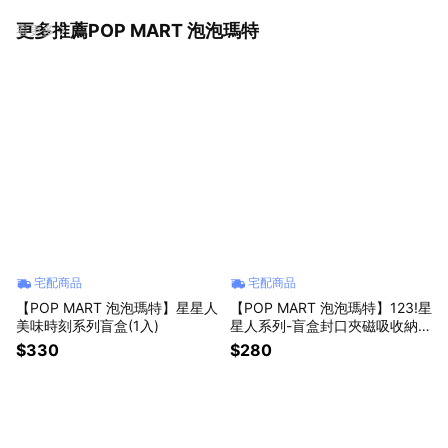
更多推薦POP MART 泡泡瑪特
看更多
宅配商品
宅配商品
【POP MART 泡泡瑪特】星星人
【POP MART 泡泡瑪特】123!星
美味時刻系列盲盒(1入)
星人系列-盲盒封口夾磁吸收納盒
套組(1入)
$330
$280