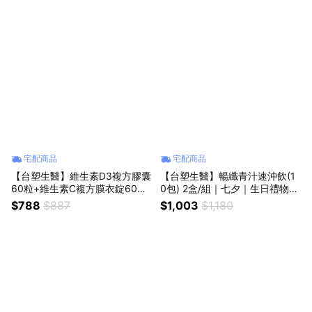
心室友
好朋友｜喜歡你｜暖心室友
宅配商品
宅配商品
【台塑生醫】維生素D3複方膠囊
【台塑生醫】暢纖青汁速沖飲(1
60粒+維生素C複方膜衣錠60粒
0包) 2盒/組｜七夕｜生日禮物｜
｜閃閃發亮｜保健｜陽光｜七夕
獅子座｜父親節｜保健｜女性｜
$788
$887
$1,003
$1,180
｜生日禮物｜獅子座｜父親節｜
好朋友｜喜歡你｜暖心室友
保健｜女性｜好朋友｜喜歡你｜
暖心室友