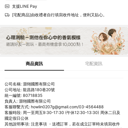
支援LINE Pay
[宅配商品]由收禮者自行填寫收件地址，便利又貼心。
商品資訊
宅配資訊
公司名稱: 灝翎國際有限公司
公司地址: 龍昌路180巷20號
統一編號: 80718835
負責人: 灝翎國際有限公司
客服聯繫方式: howlin0207g@gmail.com/03-4564488
客服時段: 周一至周五9:30-17:30 (午休12:30-13:30) 周休二日及
國定假日公休
其他說明事項: 注意事項 ・送禮訂單，若在成立訂單時未填寫收件