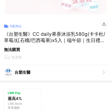
宅配商品
《台塑生醫》CC daily果香沐浴乳580g(卡卡杜/
草莓/紅石榴/巴西莓果)x5入｜端午節｜生日禮物
｜雙子座｜保健｜女性｜好朋友｜喜歡你｜暖心
無法購買
室友
免運費
台塑生醫
LINE Pay
最高4%
LINE Bank
單筆滿額