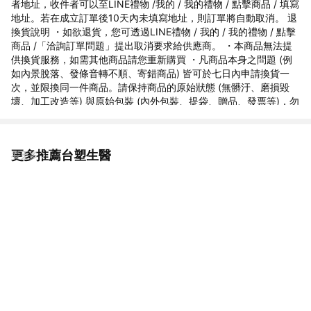
者地址，收件者可以至LINE禮物 /我的 / 我的禮物 / 點擊商品 / 填寫
地址。若在成立訂單後10天內未填寫地址，則訂單將自動取消。 退
換貨說明 ・如欲退貨，您可透過LINE禮物 / 我的 / 我的禮物 / 點擊
商品 /「洽詢訂單問題」提出取消要求給供應商。 ・本商品無法提
供換貨服務，如需其他商品請您重新購買 ・凡商品本身之問題 (例
如內景脫落、發條音轉不順、寄錯商品) 皆可於七日內申請換貨一
次，並限換同一件商品。請保持商品的原始狀態 (無髒汙、磨損毀
壞、加工改造等) 與原始包裝 (內外包裝、提袋、贈品、發票等)，勿
直接將商品在無任何外箱或安全包裝下寄回：桃園市中壢區龍昌路
180巷20號 灝翎國際有限公司收 ・對商品有任何疑慮，請與我們連
絡，我們會立即為您處理。
更多推薦台塑生醫
看更多