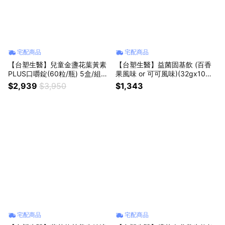
宅配商品
宅配商品
【台塑生醫】兒童金盞花葉黃素
【台塑生醫】益菌固基飲 (百香
PLUS口嚼錠(60粒/瓶) 5盒/組｜
果風味 or 可可風味)(32gx10包/
七夕｜生日禮物｜獅子座｜父親
盒) 2盒/組｜七夕｜生日禮物｜
$2,939
$3,950
$1,343
節｜保健｜好朋友｜喜歡你｜暖
獅子座｜父親節｜勞動節｜保健
心室友｜捕充元素｜金盞花｜葉
｜女性｜好朋友｜喜歡你｜暖心
黃素｜眼睛
室友
宅配商品
宅配商品