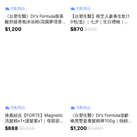
宅配商品
宅配商品
《台塑生醫》Dr's Formula胺基
【台塑生醫】樟芝人參養生飲(1
酸舒緩香氛沐浴精(花園夢境香
0包/盒) ｜七夕｜生日禮物｜獅
氛)800gx6入｜母親節｜生日禮
子座｜父親節｜保健｜女性｜好
$1,200
$870
$990
物｜獅子座｜父親節｜保健｜女
朋友｜喜歡你｜暖心室友
性｜好朋友｜喜歡你｜暖心室友
宅配商品
宅配商品
推薦組合【FORTE】Magnetic
《台塑生醫》Dr’s Formula逆齡
洗髮精x1+護髮素x1｜母親節｜
喚黑豐盈養髮精華100g｜熱銷商
生日禮物｜獅子座｜父親節｜保
品｜七夕｜生日禮物｜獅子座｜
$888
$1,058
$1,200
$1,490
健｜女性｜好朋友｜喜歡你｜暖
父親節｜勞動節｜保健｜女性｜