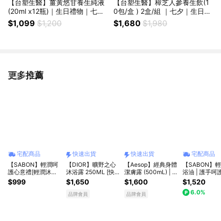
【台塑生醫】薑黃悠甘養生純液
【台塑生醫】樟芝人參養生飲(1
(20ml x12瓶)｜生日禮物｜七夕
0包/盒 ) 2盒/組 ｜七夕｜生日禮
｜生日禮物｜獅子座｜父親節｜
物｜獅子座｜父親節｜保健｜女
$1,099
$1,200
$1,680
$1,980
勞動節｜保健｜女性｜好朋友｜
性｜好朋友｜喜歡你｜暖心室友
喜歡你｜暖心室友
更多推薦
看更多
宅配商品
快速出貨
快速出貨
宅配商品
【SABON】輕潤呵
【DIOR】曠野之心
【Aesop】經典身體
【SABON】
護心意禮[輕潤沐浴
沐浴露 250ML [快
潔膚露 (500mL) | 收
浴油 | 護手呵
油100ml+絲綢身體
速出貨]
禮者自選香氣｜快速
[輕潤沐浴油
$999
$1,650
$1,600
$1,520
乳液50ml+護手霜
出貨
500ml+護手
6.0%
10ml] 禮物獨家贈禮
10ml] 限定
品牌會員
品牌會員
包裝 | 禮物獨家
根達斯限量聯