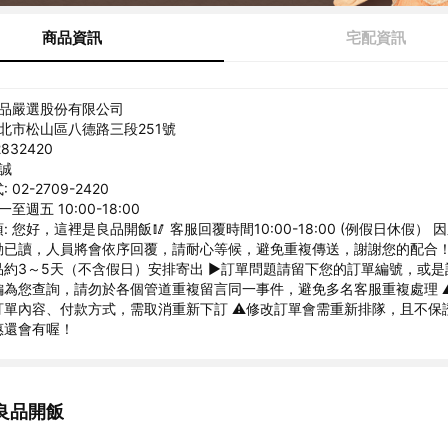
商品資訊
宅配資訊
良品嚴選股份有限公司
台北市松山區八德路三段251號
832420
哲誠
02-2709-2420
至週五 10:00-18:00
 您好，這裡是良品開飯🥢 客服回覆時間10:00-18:00 (例假日休假）
動已讀，人員將會依序回覆，請耐心等候，避免重複傳送，謝謝您的配合！
品約3～5天（不含假日）安排寄出 ►訂單問題請留下您的訂單編號，或是
編為您查詢，請勿於各個管道重複留言同一事件，避免多名客服重複處理 ⚠
訂單內容、付款方式，需取消重新下訂 ⚠️修改訂單會需重新排隊，且不保
惠還會有喔！
良品開飯