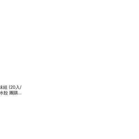
 (20入/
工水餃 團購美