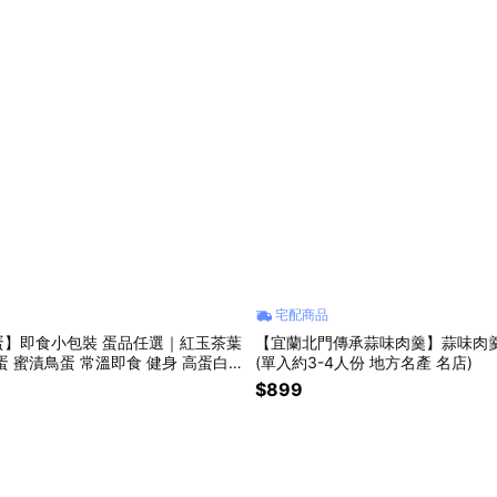
宅配商品
蛋】即食小包裝 蛋品任選｜紅玉茶葉
【宜蘭北門傳承蒜味肉羹】蒜味肉羹1
蛋 蜜漬鳥蛋 常溫即食 健身 高蛋白
(單入約3-4人份 地方名產 名店)
$899