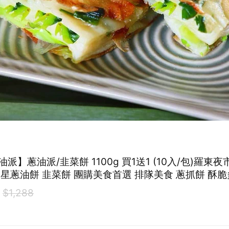
派】蔥油派/韭菜餅 1100g 買1送1 (10入/包)羅東夜
三星蔥油餅 韭菜餅 團購美食首選 排隊美食 蔥抓餅 酥脆
 宵夜推薦 銅板美食)
0
$1,288