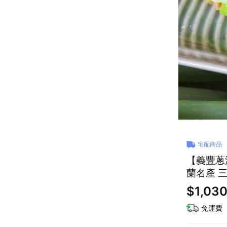
宅配商品
【義豐蔥油
蘭名產 
午茶點心
$1,03
免運費