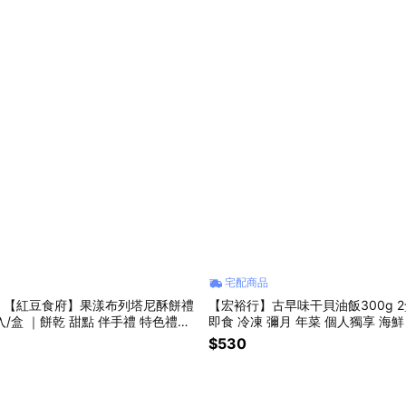
宅配商品
】【紅豆食府】果漾布列塔尼酥餅禮
【宏裕行】古早味干貝油飯300g 2盒
6入/盒 ｜餅乾 甜點 伴手禮 特色禮盒
即食 冷凍 彌月 年菜 個人獨享 海鮮
購
$530