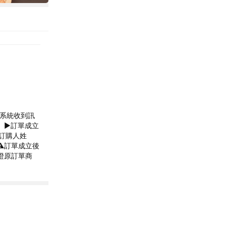
 因系統收到訊
 ►訂單成立
訂購人姓
️訂單成立後
證原訂單商