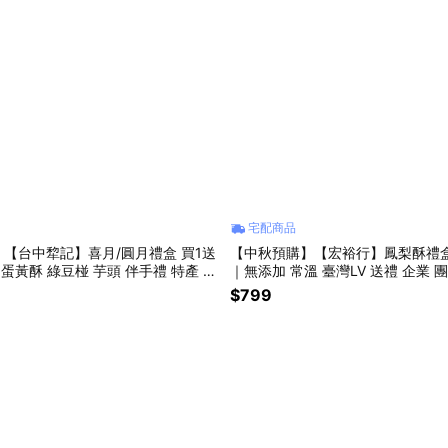
宅配商品
【台中犂記】喜月/圓月禮盒 買1送
【中秋預購】【宏裕行】鳳梨酥禮盒
蛋黃酥 綠豆椪 芋頭 伴手禮 特產 送
｜無添加 常溫 臺灣LV 送禮 企業 
$799