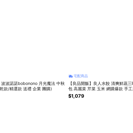
宅配商品
波波諾諾bobonono 月光魔法 中秋
【良品開飯】良人水餃 清爽鮮蔬三味組
乾款/精選款 送禮 企業 團購)
包 高麗菜 芹菜 玉米 網購爆款 手
食 冷凍 宵夜)
$1,079