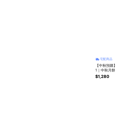
宅配商品
【中秋預購】
1｜中秋月餅 
禮 企業 團購
$1,280