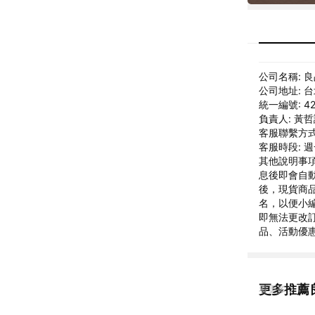
公司名稱: 
公司地址: 
統一編號: 42
負責人: 黃
客服聯繫方式: 
客服時段: 週一
其他說明事項:
息後即會自
後，現貨商
名，以便小
即無法更改
品、活動優
更多推薦
看更多