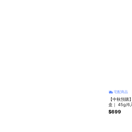
宅配商品
【中秋預購
盒｜ 45g/
團購 企業訂
$699