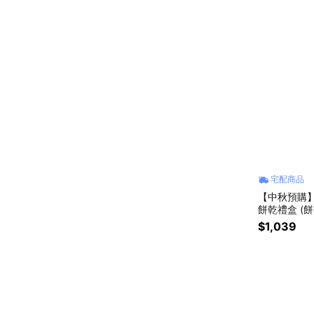
宅配商品
【中秋預購】
餅乾禮盒 (餅
$1,039