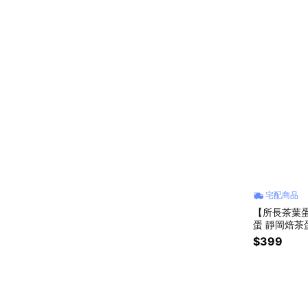
宅配商品
【所長茶葉
蛋 靜岡焙茶
點心 露營
$399