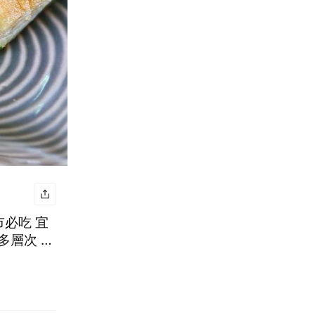
市必吃 宜
多層次 下