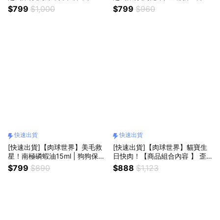
+南極磷蝦試吃包x5
x5+南極磷蝦試吃包x5
$799
$1,000
$799
$960
快速出貨
快速出貨
[快速出貨]【肉球世界】美毛救
[快速出貨]【肉球世界】貓寶生
星！南極磷蝦油15ml | 狗狗保健
日快肉！【商品組合內容 】 歪
品 | 護膚美毛
嘴貓主食罐x3(罐)+鮮味大絲主
$799
$890
$888
$1,123
食罐x3(罐)+蔬果小鈣條肉泥條x
1(包)+南極磷蝦飼料試吃包x5
(包)