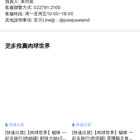
負責人: 黃尚龍
客服聯繫方式: 022791 2100
客服時段: 周一至周五10:00~18:00
其他說明事項: 官方Line@：@pawpawland
更多推薦肉球世界
看更多
快速出貨
快速出貨
[快速出貨]【肉球世界】貓咪 一
[快速出貨]【肉球世界】貓咪 一
起去旅行(肉絲罐) 鮮味大絲x5
起去旅行(肉泥罐) 歪嘴貓主食罐