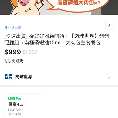
快速出貨
[快速出貨] 從好好照顧開始｜【肉球世界】狗狗
照顧組（南極磷蝦油15ml＋大肉包主食餐包＋凍
乾）「『LINE禮物獨家組合』
$999
$1,307
免運費
肉球世界
LINE Pay
最高4%
LINE Bank
單筆滿額