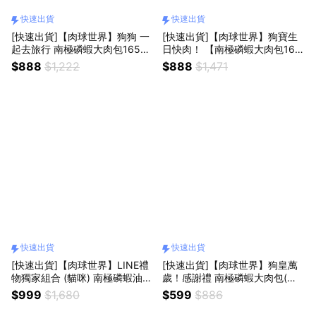
快速出貨
快速出貨
[快速出貨]【肉球世界】狗狗 一
[快速出貨]【肉球世界】狗寶生
起去旅行 南極磷蝦大肉包165gx
日快肉！ 【南極磷蝦大肉包165
4包+南極磷蝦MAXx1盒
gx2(包) +法式饗宴凍乾x1(包)
$888
$1,222
$888
$1,471
+南極磷蝦營養補充條x1(盒)】
快速出貨
快速出貨
[快速出貨]【肉球世界】LINE禮
[快速出貨]【肉球世界】狗皇萬
物獨家組合 (貓咪) 南極磷蝦油15
歲！感謝禮 南極磷蝦大肉包(狗)
mlx1+南極磷蝦大肉包45gx2
165gx2+南極磷蝦營養補充條x1
$999
$1,680
$599
$886
+南極磷蝦試吃包x5
盒