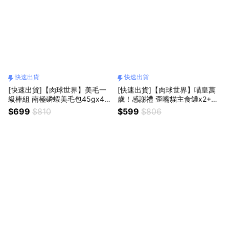
快速出貨
快速出貨
[快速出貨]【肉球世界】美毛一
[快速出貨]【肉球世界】喵皇萬
級棒組 南極磷蝦美毛包45gx4
歲！感謝禮 歪嘴貓主食罐x2+鮮
+南極磷蝦MAXx1盒
味大絲x2+南極磷蝦營養補充條x
$699
$810
$599
$806
1盒