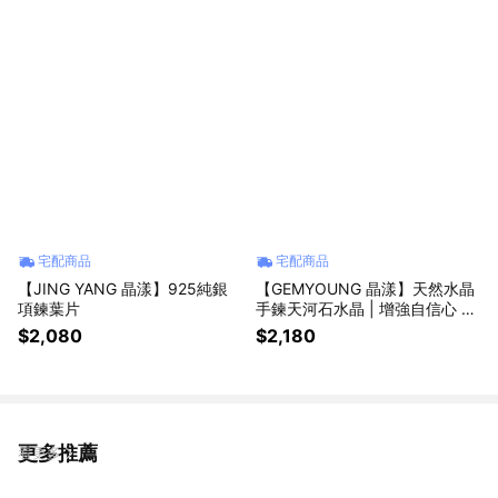
宅配商品
宅配商品
【JING YANG 晶漾】925純銀
【GEMYOUNG 晶漾】天然水晶
項鍊葉片
手鍊天河石水晶 | 增強自信心 提
升溝通表達能力
$2,080
$2,180
更多推薦
看更多