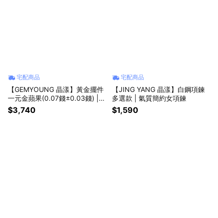
宅配商品
宅配商品
【GEMYOUNG 晶漾】黃金擺件
【JING YANG 晶漾】白鋼項鍊
一元金蘋果(0.07錢±0.03錢) |
多選款 | 氣質簡約女項鍊
收藏儲蓄送禮
$3,740
$1,590