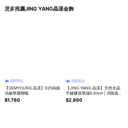
更多推薦JING YANG晶漾金飾
看更多
宅配商品
宅配商品
【GEMYOUNG 晶漾】925純銀
【JING YANG 晶漾】天然水晶
項鍊華麗蝴蝶
手鍊鹽源瑪瑙9.6mm | 消除疲勞
避邪化煞
$1,780
$2,860