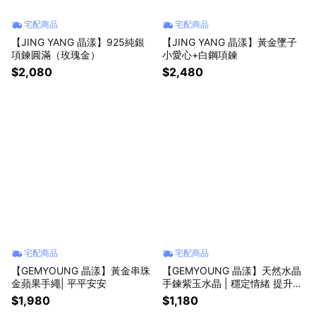
宅配商品
宅配商品
【JING YANG 晶漾】925純銀
【JING YANG 晶漾】黃金墜子
項鍊圓滿（玫瑰金）
小愛心+白鋼項鍊
$2,080
$2,480
宅配商品
宅配商品
【GEMYOUNG 晶漾】黃金串珠
【GEMYOUNG 晶漾】天然水晶
金蘋果手繩| 平平安安
手鍊紫玉水晶 | 穩定情緒 提升人
際關係
$1,980
$1,180