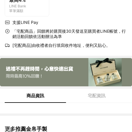
最高4%
LINE Bank
單筆滿額
支援LINE Pay
「宅配商品」回饋將於購買後30天發送至購買者LINE帳號，行
銷活動回饋依活動辦法為準
[宅配商品]由收禮者自行填寫收件地址，便利又貼心。
商品資訊
宅配資訊
更多推薦金帛手製
看更多