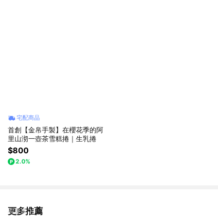
宅配商品
首創【金帛手製】在櫻花季的阿
里山沏一壺茶雪糕捲｜生乳捲
$800
2.0%
更多推薦
看更多