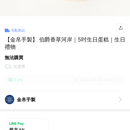
宅配商品
【金帛手製】 伯爵香草河岸｜5吋生日蛋糕｜生日
禮物
無法購買
免運費
至 2026-09-30 23:59 止
2.0%
金帛手製
LINE Pay