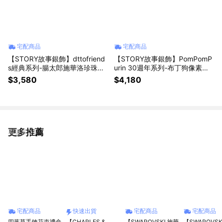
宅配商品
宅配商品
【STORY故事銀飾】dttofriend
【STORY故事銀飾】PomPomP
s經典系列-腸太郎施華洛珍珠純
urin 30週年系列-布丁狗像素雷
銀戒指
刻晶鑽純銀手鍊
$3,580
$4,180
更多推薦
看更多
宅配商品
快速出貨
宅配商品
宅配商品
四葉草手鍊花束禮盒
【CHARLES &
【SWAROVSKI 施華
【SWAROVSK