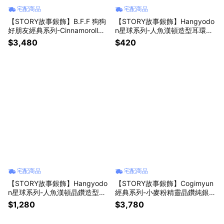
宅配商品
宅配商品
【STORY故事銀飾】B.F.F 狗狗
【STORY故事銀飾】Hangyodo
好朋友經典系列-Cinnamoroll大
n星球系列-人魚漢頓造型耳環組-
耳狗純銀戒指
星球款
$3,480
$420
宅配商品
宅配商品
【STORY故事銀飾】Hangyodo
【STORY故事銀飾】Cogimyun
n星球系列-人魚漢頓晶鑽造型耳
經典系列-小麥粉精靈晶鑽純銀戒
環
指
$1,280
$3,780