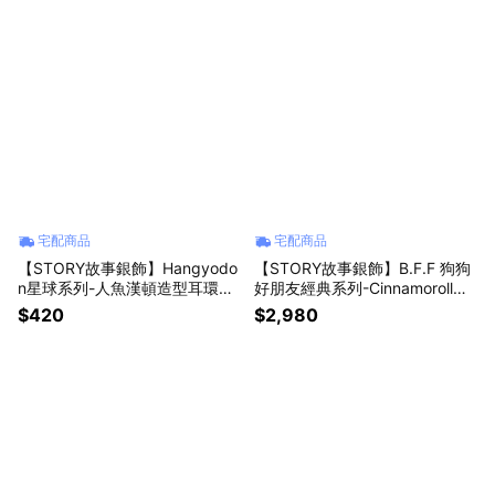
宅配商品
宅配商品
【STORY故事銀飾】Hangyodo
【STORY故事銀飾】B.F.F 狗狗
n星球系列-人魚漢頓造型耳環組-
好朋友經典系列-Cinnamoroll大
拍照款
耳狗純銀耳環
$420
$2,980