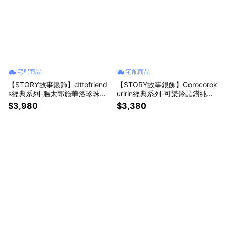
宅配商品
宅配商品
【STORY故事銀飾】dttofriend
【STORY故事銀飾】Corocorok
s經典系列-腸太郎施華洛珍珠純
uririn經典系列-可樂鈴晶鑽純銀
銀項鍊
項鍊
$3,980
$3,380