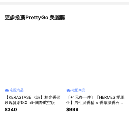
更多推薦PrettyGo 美麗購
看更多
宅配商品
宅配商品
【KERASTASE 卡詩】釉光香頌
〔+1元多一件〕【HERMES 愛馬
玫瑰髮浴(80ml)-國際航空版
仕】男性淡香精 × 香氛擴香石仙
人掌擺飾組-多款可選-大地/H2
$340
$999
4/大地冷冽之水 平輸版