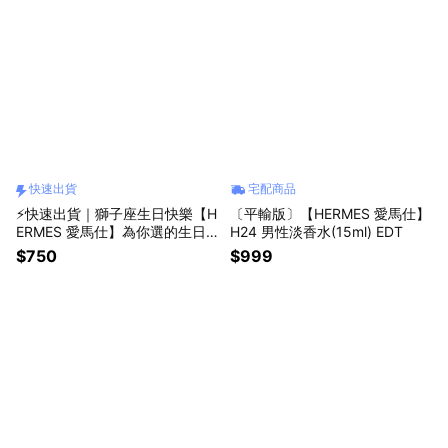
快速出貨
宅配商品
⚡快速出貨｜獅子座生日快樂【H
〔平輸版〕【HERMES 愛馬仕】
ERMES 愛馬仕】為你選的生日
H24 男性淡香水(15ml) EDT
禮-可自選香味(7.5ml)+生日髮
$750
$999
箍/化妝鏡 附蝴蝶結禮袋