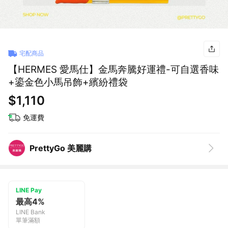
宅配商品
【HERMES 愛馬仕】金馬奔騰好運禮-可自選香味
+鎏金色小馬吊飾+繽紛禮袋
$1,110
免運費
PrettyGo 美麗購
LINE Pay
最高4%
LINE Bank
單筆滿額