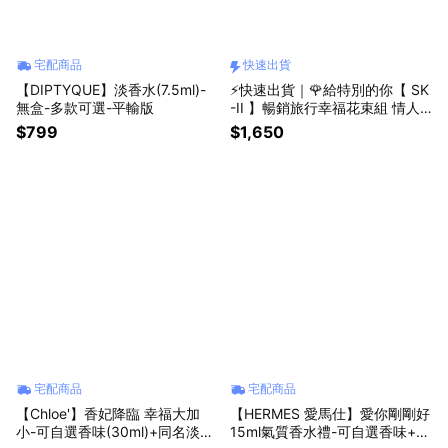
宅配商品
快速出貨
【DIPTYQUE】淡香水(7.5ml)-
⚡快速出貨｜🌹給特別的你【 SK
無盒-多款可選-平輸版
-II 】暢銷旅行幸福花束組 情人
節禮物 情人節限定 女朋友禮物
$799
$1,650
宅配商品
宅配商品
【Chloe'】香妃降臨 幸福大加
【HERMES 愛馬仕】愛你剛剛好
小-可自選香味(30ml)+同名淡香
15ml氣質香水禮-可自選香味+珍