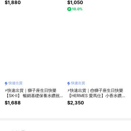
精(5ml) 附花束隨身化妝鏡禮袋
珠兔吊飾+韓系手提袋
$1,880
$1,050
10.0%
快速出貨
快速出貨
⚡快速出貨｜獅子座生日快樂
⚡快速出貨｜🎂獅子座生日快樂
【SK-II】 暢銷基礎保養水鑽祝福
【HERMES 愛馬仕】小香水鑽慶
組 平輸版
生花束組 生日禮物 閨蜜禮物 情
$1,688
$2,350
人節禮物 慶生禮物〔平輸版〕