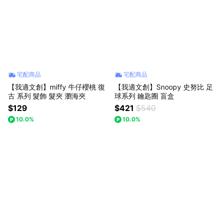
宅配商品
宅配商品
【我適文創】miffy 牛仔櫻桃 復
【我適文創】Snoopy 史努比 足
古 系列 髮飾 髮夾 瀏海夾
球系列 鑰匙圈 盲盒
$129
$421
$540
10.0%
10.0%