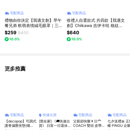
宅配商品
宅配商品
禮物由你決定【我適文創】早午
收禮人自選款式 共四款【我適文
餐兄弟 軟萌表情絨毛眼罩｜三種
創】Chiikawa 吉伊卡哇 格紋蝴
款式
蝶結髮夾
$259
$410
$640
10.0%
10.0%
更多推薦
看更多
宅配商品
快速出貨
宅配商品
宅配商品
【decopop】可調式
[窩在家] 《🚚快速出
父親節快樂👨🏻‍🦰
七夕送禮🎀 
護脊減壓坐墊(矯正
貨》 日富一日退休
COACH 雙頭 皮帶
權 PINGU 企
坐姿/護腰) DP-262
午睡毯 🎂 生日禮物
禮盒 送禮推薦💝 海
聯名 親膚 涼感