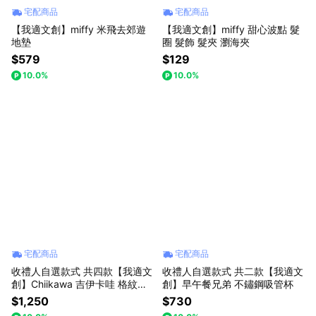
宅配商品
宅配商品
【我適文創】miffy 米飛去郊遊
【我適文創】miffy 甜心波點 髮
地墊
圈 髮飾 髮夾 瀏海夾
$579
$129
10.0%
10.0%
宅配商品
宅配商品
收禮人自選款式 共四款【我適文
收禮人自選款式 共二款【我適文
創】Chiikawa 吉伊卡哇 格紋化
創】早午餐兄弟 不鏽鋼吸管杯
妝包
$1,250
$730