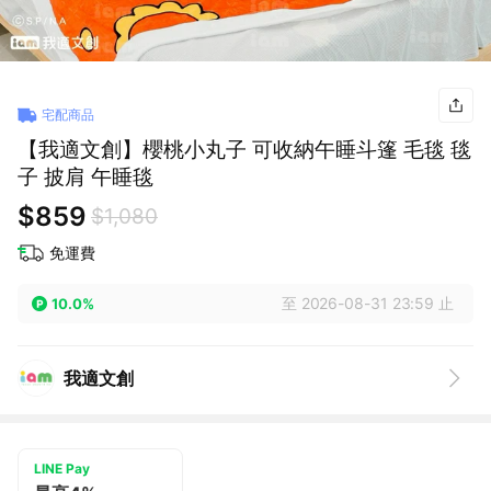
宅配商品
【我適文創】櫻桃小丸子 可收納午睡斗篷 毛毯 毯
子 披肩 午睡毯
$859
$1,080
免運費
至 2026-08-31 23:59 止
10.0%
我適文創
LINE Pay