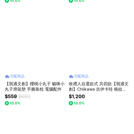
10.0%
10.0%
宅配商品
宅配商品
【我適文創】櫻桃小丸子 貓咪小
收禮人自選款式 共四款【我適文
丸子滑鼠墊 手腕靠枕 電腦配件
創】Chiikawa 吉伊卡哇 格紋托
特包
$559
$680
$1,200
10.0%
10.0%