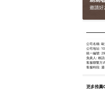
公司名稱: 
公司地址: 1
統一編號: 29
負責人: 賴
客服聯繫方式: s
客服時段: 週一
更多推薦C
看更多