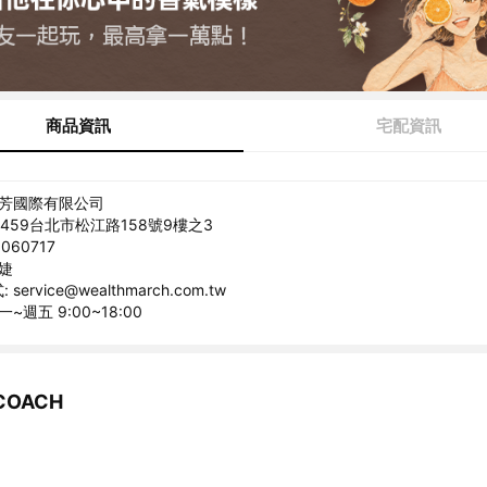
商品資訊
宅配資訊
歐芳國際有限公司
0459台北市松江路158號9樓之3
060717
語婕
ervice@wealthmarch.com.tw
~週五 9:00~18:00
OACH