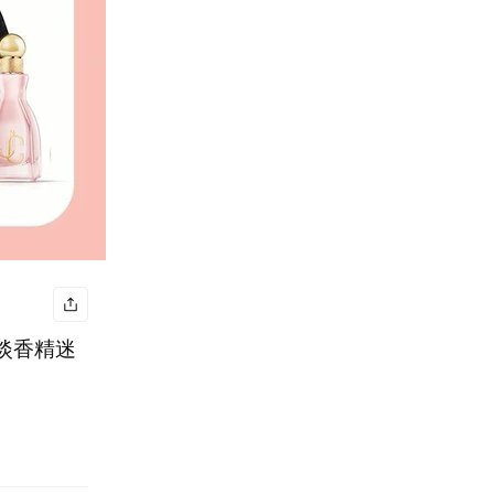
戀淡香精迷