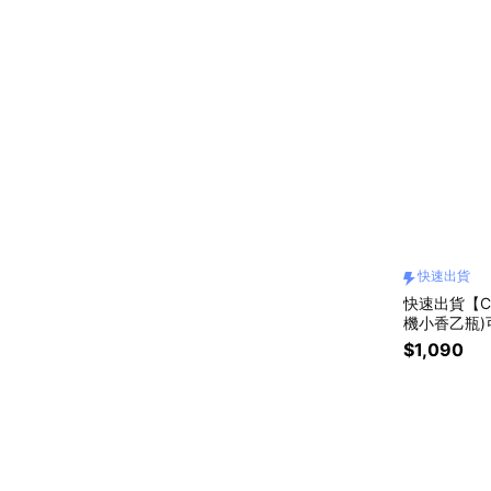
快速出貨
快速出貨【C
機小香乙瓶)可
$1,090