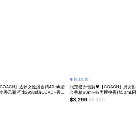
快速出貨
COACH】逐夢女性淡香精40ml(贈
限定禮盒包裝❤️【COACH】男女
小香乙瓶)可$299加購COACH香水
金香精60ml+時尚櫻桃香精50ml.
貨
$3,299
$6,450