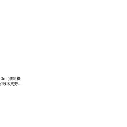
0ml(贈隨機
紙袋)木質芳香