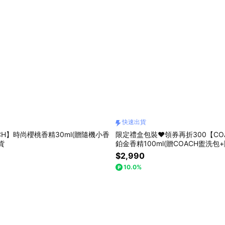
快速出貨
CH】時尚櫻桃香精30ml(贈隨機小香
限定禮盒包裝❤️領券再折300【CO
貨
鉑金香精100ml(贈COACH盥洗包
瓶.附提袋)快速出貨
$2,990
10.0%