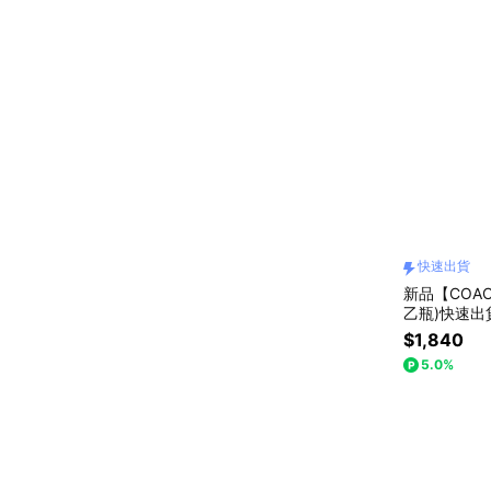
快速出貨
新品【COA
乙瓶)快速出
$1,840
5.0%