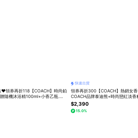
快速出貨
❤️領券再折118【COACH】時尚鉑
領券再折300【COACH】熱銷女香9
(贈隨機沐浴精100ml+小香乙瓶.附
COACH品牌泰迪熊+時尚戀紅淡香
貨
香x1. 附獨家禮袋)快速出貨.收禮
$2,390
15.0%