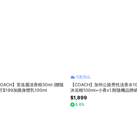
宅配商品
OACH】芙洛麗淡香精30ml (贈隨
【COACH】加州公路男性淡香水10
$199加購身體乳100ml
沐浴精100ml+小香x1.附隨機品牌
調
$1,899
5.0%