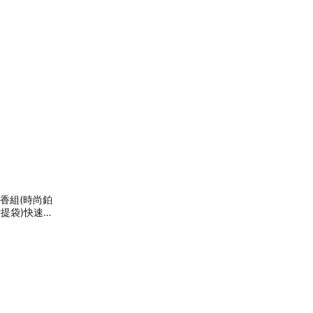
對香組(時尚鉑
附提袋)快速出