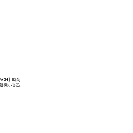
ACH】時尚
+隨機小香乙