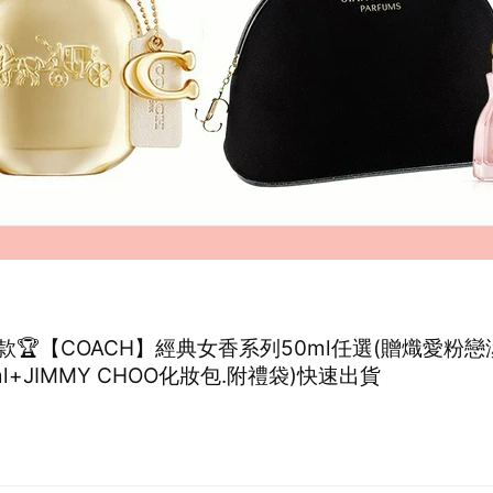
款🏆【COACH】經典女香系列50ml任選(贈熾愛粉
ml+JIMMY CHOO化妝包.附禮袋)快速出貨