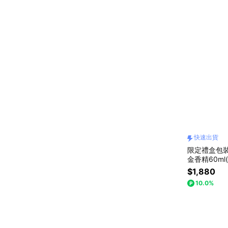
快速出貨
限定禮盒包裝
金香精60ml
提袋)快速出
$1,880
10.0%