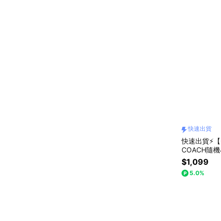
快速出貨
快速出貨⚡【
COACH隨機
筆7.5ml
$1,099
5.0%