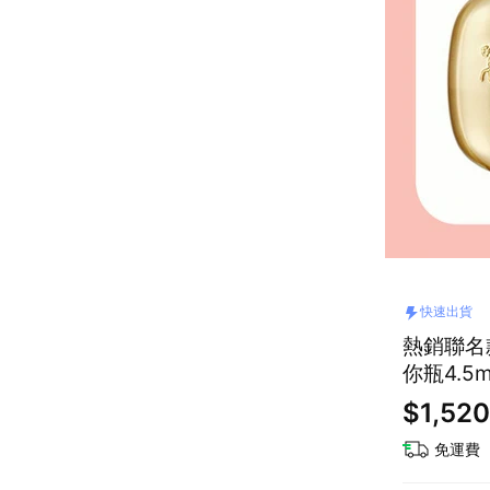
快速出貨
熱銷聯名
你瓶4.5
$1,520
免運費