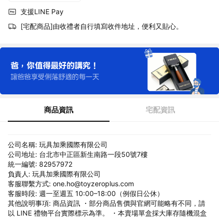
支援LINE Pay
[宅配商品]由收禮者自行填寫收件地址，便利又貼心。
商品資訊
宅配資訊
公司名稱: 玩具加乘國際有限公司
公司地址: 台北市中正區新生南路一段50號7樓
統一編號: 82957972
負責人: 玩具加乘國際有限公司
客服聯繫方式: one.ho@toyzeroplus.com
客服時段: 週一至週五 10:00–18:00（例假日公休）
其他說明事項: 商品資訊 ・部分商品售價與官網可能略有不同，請
以 LINE 禮物平台實際標示為準。 ・本賣場單盒採大庫存隨機混盒