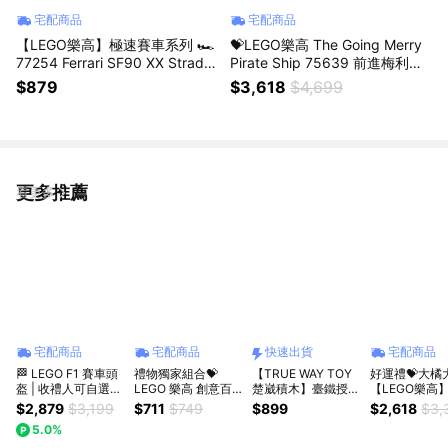
宅配商品
宅配商品
【LEGO樂高】極速賽車系列 🏎️
💝LEGO樂高 The Going Merry
77254 Ferrari SF90 XX Stradal
Pirate Ship 75639 前進梅利號
e 跑車(法拉利跑車)
海賊船(ONE PIECE) 新年。生
$879
$3,618
$4,699
日。情人。祝福。朋友。居家擺
飾
更多推薦
看更多
宅配商品
宅配商品
快速出貨
宅配商品
🏁 LEGO F1 賽車頭
禮物獨家組合💝
【TRUE WAY TOY
好運禮💝大橘
盔 | 收禮人可自選🏎️
LEGO 樂高 創意百
楚崴積木】臺鐵授權
【LEGO樂高
LEGO樂高 Lewis
變系列3合1 31147
｜CT-273仲夏寶島
Ideas 21376 橘貓
$2,879
$3,199
$711
$749
$899
$2,618
$3,
Hamilton｜Charles
復古照相機
號2合1蒸汽火車積木
(動物玩具 居
5.0%
Leclerc ｜Lando
📷/11508雛菊
組EW-5269｜鐵道
)