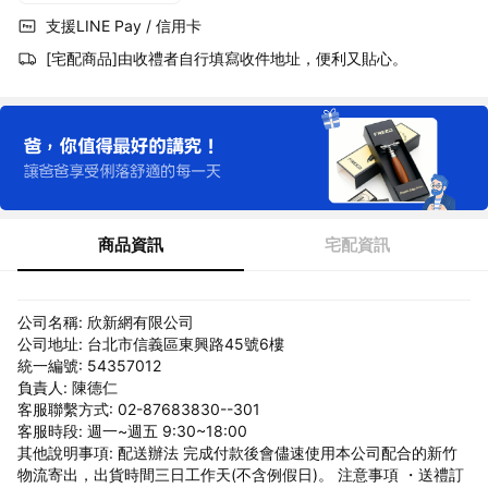
支援LINE Pay / 信用卡
[宅配商品]由收禮者自行填寫收件地址，便利又貼心。
商品資訊
宅配資訊
公司名稱: 欣新網有限公司
公司地址: 台北市信義區東興路45號6樓
統一編號: 54357012
負責人: 陳德仁
客服聯繫方式: 02-87683830--301
客服時段: 週一~週五 9:30~18:00
其他說明事項: 配送辦法 完成付款後會儘速使用本公司配合的新竹
物流寄出，出貨時間三日工作天(不含例假日)。 注意事項 ・送禮訂