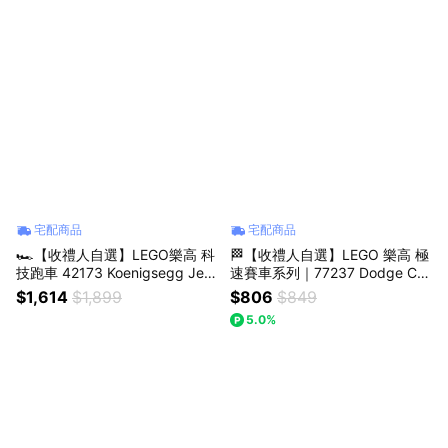
宅配商品
宅配商品
🏎️【收禮人自選】LEGO樂高 科
🏁【收禮人自選】LEGO 樂高 極
技跑車 42173 Koenigsegg Jes
速賽車系列｜77237 Dodge Ch
ko Absolut 灰色極致超跑 / 421
allenger SRT Hellcat(美式肌肉
$1,614
$1,899
$806
$849
51 Bugatti Bolide布加迪 跑車模
車)・77239 Porsche 911 ・ 77
5.0%
型
240 Bugatti