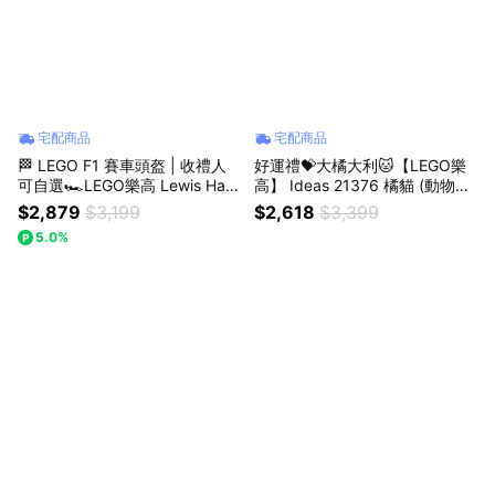
宅配商品
宅配商品
🏁 LEGO F1 賽車頭盔 | 收禮人
好運禮💝大橘大利🐱【LEGO樂
可自選🏎️LEGO樂高 Lewis Ham
高】 Ideas 21376 橘貓 (動物玩
ilton｜Charles Leclerc ｜Lando
具 居家擺設 )
$2,879
$3,199
$2,618
$3,399
Norris｜Oscar Piastri 頭盔
5.0%