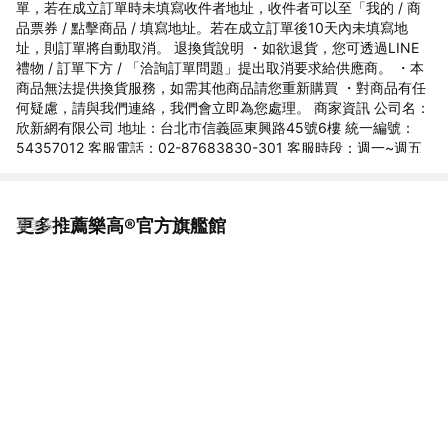
單，若在成立訂單時未填寫收件者地址，收件者可以至「我的 / 商
品票券 / 點擊商品 / 填寫地址。若在成立訂單後10天內未填寫地
址，則訂單將自動取消。 退換貨說明 ・如欲退貨，您可透過LINE
禮物 / 訂單下方 / 「洽詢訂單問題」提出取消要求給供應商。 ・本
商品無法提供換貨服務，如需其他商品請您重新購買 ・對商品有任
何疑慮，請與我們連絡，我們會立即為您處理。 商家資訊 公司名：
欣新網有限公司 地址：台北市信義區東興路45號6樓 統一編號：
54357012 客服電話：02-87683830-301 客服時段：週一~週五
9:30~18:00
更多推薦樂高®官方旗艦館
看更多