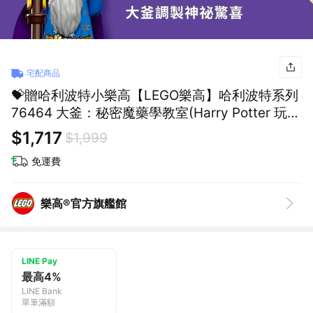
宅配商品
💝贈哈利波特小樂高【LEGO樂高】哈利波特系列
76464 大釜：秘密魔藥學教室(Harry Potter 玩
具)
$1,717
$1,999
免運費
樂高®官方旗艦館
LINE Pay
最高4%
LINE Bank
單筆滿額