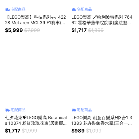
宅配商品
宅配商品
【LEGO樂高】科技系列🏎️ 422
LEGO樂高 🪄哈利波特系列 764
28 McLaren MCL39 F1賽車(麥
62 霍格華茲學院院徽(魔法遊戲
拉倫 Formula 1)
居家擺設)
$5,999
$7,999
$1,717
$1,899
宅配商品
宅配商品
七夕花束💝LEGO樂高 Botanical
LEGO樂高 創意百變系列3合1 3
s 10374 粉紅玫瑰花束(居家擺設
1383 花卉裝飾香水瓶(三合一玩
花藝)
具 創意力遊戲)
$1,717
$1,999
$989
$1,099