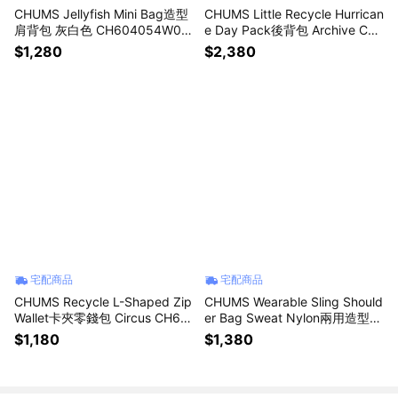
CHUMS Jellyfish Mini Bag造型
CHUMS Little Recycle Hurrican
肩背包 灰白色 CH604054W02
e Day Pack後背包 Archive CH
2
603804Z401
$1,280
$2,380
宅配商品
宅配商品
CHUMS Recycle L-Shaped Zip
CHUMS Wearable Sling Should
Wallet卡夾零錢包 Circus CH60
er Bag Sweat Nylon兩用造型肩
3996Z402
背包 米灰/Stone CH603880G1
$1,180
$1,380
13