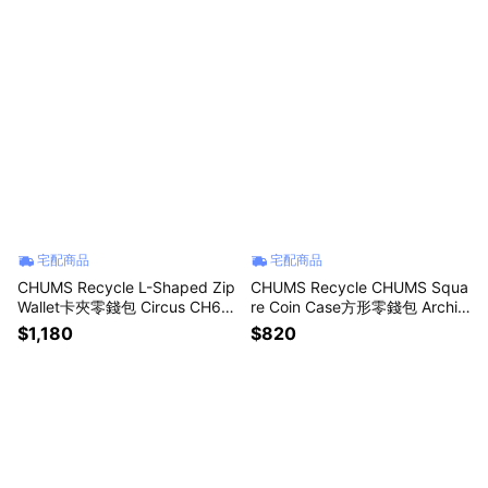
宅配商品
宅配商品
CHUMS Recycle L-Shaped Zip
CHUMS Recycle CHUMS Squa
Wallet卡夾零錢包 Circus CH60
re Coin Case方形零錢包 Archiv
3996Z402
e CH604027Z401
$1,180
$820