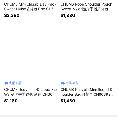
CHUMS Mini Classic Day Pack
CHUMS Rope Shoulder Pouch
Sweat Nylon後背包 Fish CH60
Sweat Nylon隨身手機肩背包 C
3805Z405
H603815K018
$2,380
$1,380
宅配商品
宅配商品
CHUMS Recycle L-Shaped Zip
CHUMS Recycle Mini Round S
Wallet卡夾零錢包 黑色 CH6039
houlder Bag肩背包 CH603920
96K001
K001
$1,180
$1,480