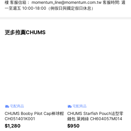
樓 客服信箱： momentum_line@momentum.com.tw 客服時間: 週
一至週五 10:00-18:00（例假日與國定假日休息）
更多推薦CHUMS
看更多
宅配商品
宅配商品
CHUMS Booby Pilot Cap棒球帽
CHUMS Starfish Pouch迼型零
CH051401K001
錢包 萊姆綠 CH604057M014
$1,280
$950