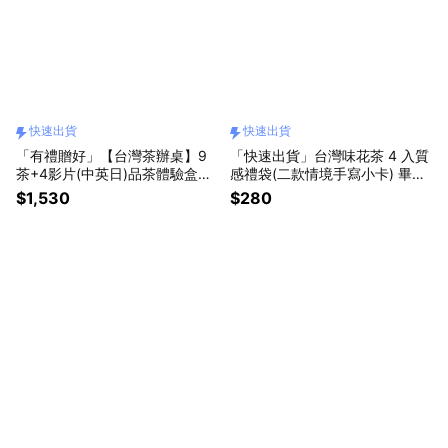
快速出貨
快速出貨
「有禮贈好」【台灣茶辦桌】9
「快速出貨」台灣味花茶 4 入質
茶+4影片(中英日)品茶體驗盒~
感禮袋(二款情境手寫小卡) 畢業
好喝好玩的習茶禮盒 「快速出
禮物 交換禮物
$1,530
$280
貨」