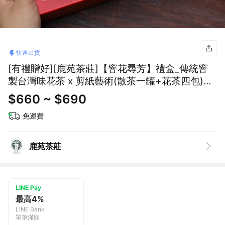
快速出貨
[有禮贈好][鹿苑茶莊]【窨花尋芳】禮盒_傳統窨
製台灣味花茶 x 剪紙藝術(散茶一罐+花茶四包)
「快速出貨」
$660 ~ $690
免運費
鹿苑茶莊
LINE Pay
最高4%
LINE Bank
單筆滿額