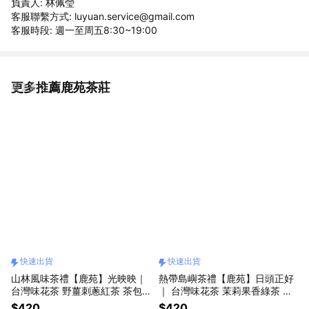
負責人: 林佩瑩
客服聯繫方式: luyuan.service@gmail.com
客服時段: 週一至周五8:30~19:00
更多推薦鹿苑茶莊
看更多
快速出貨
快速出貨
山林風味茶禮【鹿苑】光映映｜
熱帶島嶼茶禮【鹿苑】日頭正好
台灣味花茶 野薑刺蔥紅茶 茶包
｜ 台灣味花茶 茉莉果香綠茶 茶
「快速出貨」
包「快速出貨」
$420
$420