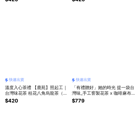
快速出貨
快速出貨
溫度入心茶禮 【鹿苑】照起工｜
「有禮贈好」她的時光 提一袋台
台灣味花茶 桂花八角烏龍茶（茶
灣味_手工窨製花茶 x 咖啡麻布
包）「快速出貨」
手工二次編織袋 「快速出貨」
$420
$779