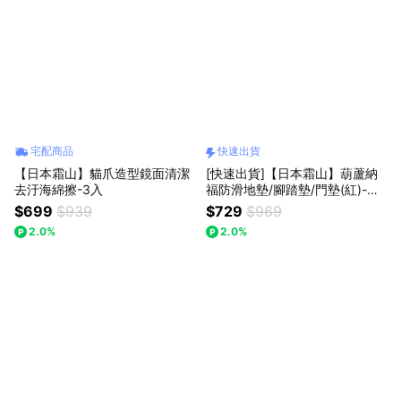
宅配商品
快速出貨
【日本霜山】貓爪造型鏡面清潔
[快速出貨]【日本霜山】葫蘆納
去汙海綿擦-3入
福防滑地墊/腳踏墊/門墊(紅)-多
款可選-交換禮物-聖誕禮物
$699
$939
$729
$969
2.0%
2.0%