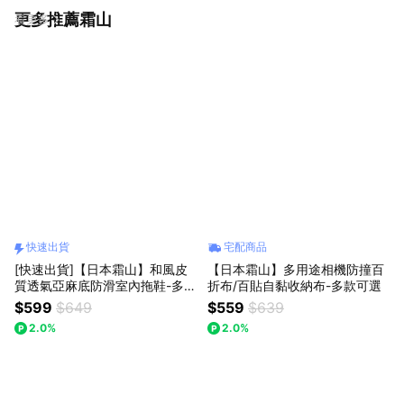
更多推薦霜山
看更多
快速出貨
宅配商品
[快速出貨]【日本霜山】和風皮
【日本霜山】多用途相機防撞百
質透氣亞麻底防滑室內拖鞋-多款
折布/百貼自黏收納布-多款可選
可選-聖誕禮物-交換禮物
$599
$649
$559
$639
2.0%
2.0%