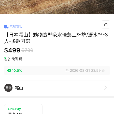
宅配商品
【日本霜山】動物造型吸水珪藻土杯墊/瀝水墊-3
入-多款可選
$499
$739
免運費
至 2026-08-31 23:59 止
10.0%
霜山
LINE Pay