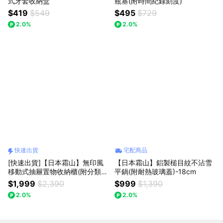
式牙套收納盒
瓶塞(附時間紀錄刻度)
$419
$549
$495
$729
2.0%
2.0%
快速出貨
宅配商品
[快速出貨]【日本霜山】無印風
【日本霜山】鋁製槌目紋不沾雪
移動式抽屜置物收納櫃(附分類隔
平鍋(附耐熱玻璃蓋)-18cm
板)-多款可選
$1,999
$2,390
$999
$1,390
2.0%
2.0%