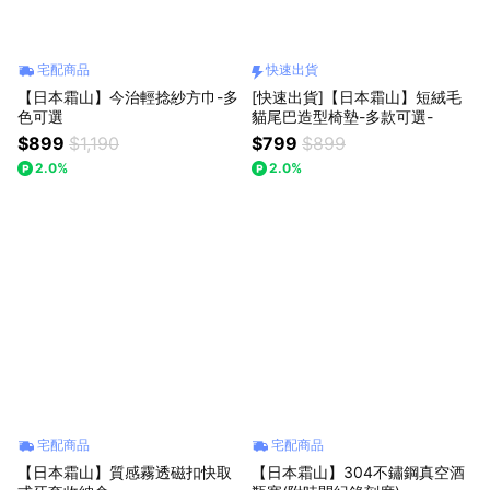
宅配商品
快速出貨
【日本霜山】今治輕捻紗方巾-多
[快速出貨]【日本霜山】短絨毛
色可選
貓尾巴造型椅墊-多款可選-
$899
$1,190
$799
$899
2.0%
2.0%
宅配商品
宅配商品
【日本霜山】質感霧透磁扣快取
【日本霜山】304不鏽鋼真空酒