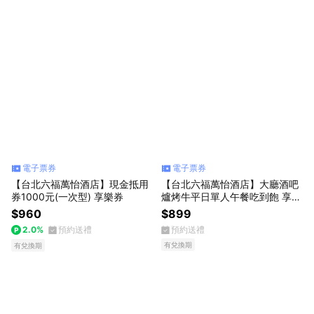
電子票券
電子票券
【台北六福萬怡酒店】現金抵用
【台北六福萬怡酒店】大廳酒吧
券1000元(一次型) 享樂券
爐烤牛平日單人午餐吃到飽 享樂
券
$960
$899
2.0%
預約送禮
預約送禮
有兌換期
有兌換期