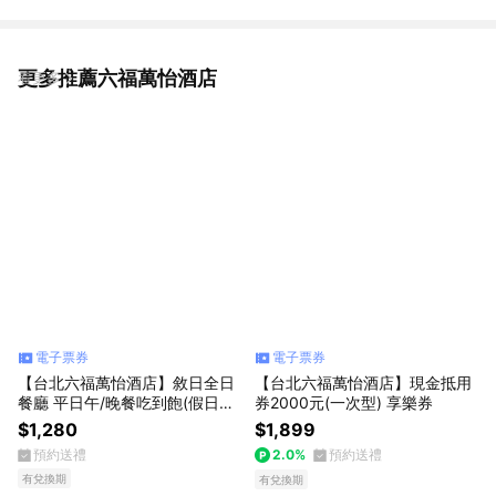
更多推薦六福萬怡酒店
看更多
電子票券
電子票券
【台北六福萬怡酒店】敘日全日
【台北六福萬怡酒店】現金抵用
餐廳 平日午/晚餐吃到飽(假日每
券2000元(一次型) 享樂券
張+400) 享樂券
$1,280
$1,899
預約送禮
2.0%
預約送禮
有兌換期
有兌換期