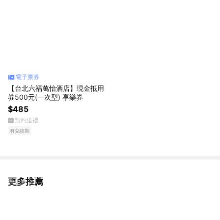
電子票券
【台北六福萬怡酒店】現金抵用
券500元(一次型) 享樂券
$485
預約送禮
有兌換期
更多推薦
看更多