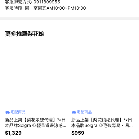
客服聯繫方式: 0911809955
客服時段: 周一至周五AM10:00~PM18:00
更多推薦梨花娘
看更多
宅配商品
宅配商品
新品上架【梨花娘總代理】🐾日
新品上架【梨花娘總代理】🐾日
本品牌Solgra 🐶輕量避暑涼感萌
本品牌Solgra 🐶毛孩專屬・瞬冷
耳遮陽寵物帽/冰涼圍脖(6款)
降溫 U 型舒眠枕(M~L)
$1,329
$959