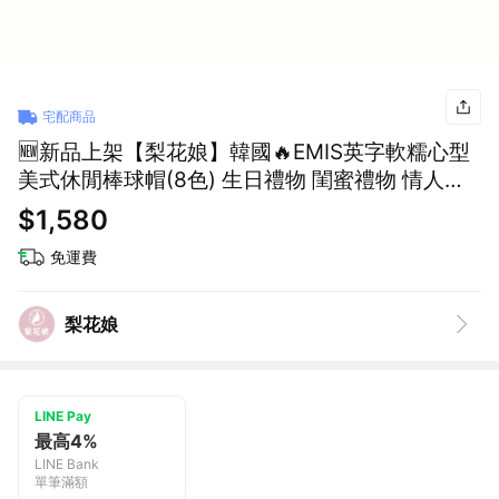
宅配商品
🆕新品上架【梨花娘】韓國🔥EMIS英字軟糯心型
美式休閒棒球帽(8色) 生日禮物 閨蜜禮物 情人禮
物
$1,580
免運費
梨花娘
LINE Pay
最高4%
LINE Bank
單筆滿額