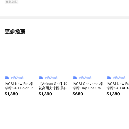
客製刻印
更多推薦
看更多
宅配商品
宅配商品
宅配商品
宅配商品
[ACS] New Era 棒
【Adidas Golf】印
[ACS] Converse 棒
[ACS] New E
球帽 940 Color Era
花高爾夫球帽(男)-
球帽 Day One Star
球帽 940 AF M
紐約洋基 銀雪 小
彩色 / 黑色
Cap 老帽 帽子 星星
Badge 紐約洋
$1,380
$1,390
$680
$1,380
logo 老帽 帽子
燕麥色 UA5755X63
銀 金屬Logo
NE14889184
NE15169366