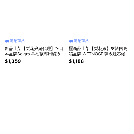
宅配商品
宅配商品
新品上架【梨花娘總代理】🐾日
🆕新品上架【梨花娘】💖韓國高
本品牌Solgra 🐶毛孩專用瞬冷降
端品牌 WETNOSE 韓系燈芯絨
溫舒眠方型床墊(4色)
鬱金香．貓狗療癒藏食嗅聞花束
$1,359
$1,188
(手工製作，等待期約10~15天)