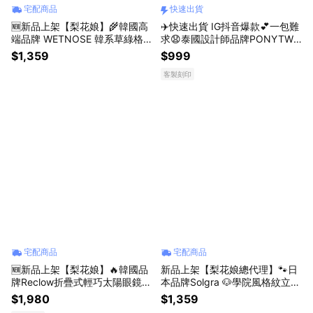
宅配商品
快速出貨
🆕新品上架【梨花娘】🌾韓國高
✈️快速出貨 IG抖音爆款💕一包難
端品牌 WETNOSE 韓系草綠格
求😧泰國設計師品牌PONYTWE
紋慢食嗅覺墊・微醺貓薄荷刀叉
NTYEIGHT法式優雅手提肩背包
$1,359
$999
玩具三件組(手工製作，等待期約
👜情人禮物，生日禮物，閨蜜禮
客製刻印
10~15天)
物
宅配商品
宅配商品
🆕新品上架【梨花娘】🔥韓國品
新品上架【梨花娘總代理】🐾日
牌Reclow折疊式輕巧太陽眼鏡附
本品牌Solgra 🐶學院風格紋立體
圓形收納掛包(5色)💖 生日禮物
蝴蝶結寵物浴衣(S~XXL)
$1,980
$1,359
閨禮物 情人禮物