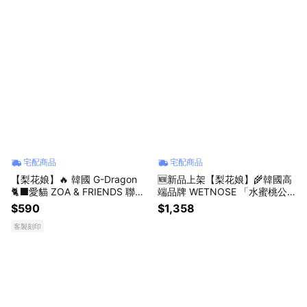
宅配商品
宅配商品
【梨花娘】🔥 韓國 G-Dragon
🆕新品上架【梨花娘】🌾韓國高
🐈‍⬛愛貓 ZOA & FRIENDS 聯名
端品牌 WETNOSE 「水蜜桃公
限量系列 生日禮物 情人禮物 寵
主」軟綿羊毛蜜桃寵物帽(手工製
$590
$1,358
愛自己
作，等待期約10~15天)
客製刻印