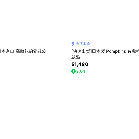
快速出貨
 日本進口 高傲花豹零錢袋
[快速出貨]日本製 Pompkins 有
瓢蟲
$1,480
2.0%