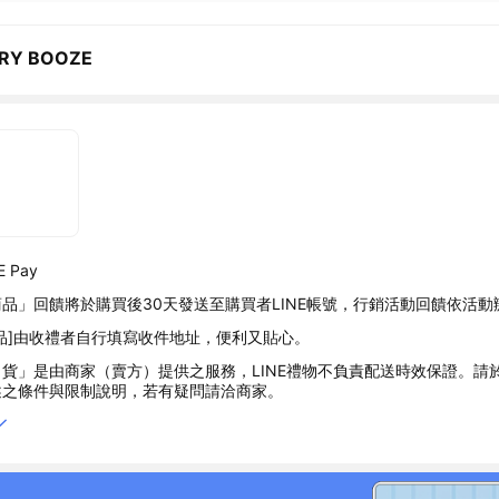
RY BOOZE
 Pay
品」回饋將於購買後30天發送至購買者LINE帳號，行銷活動回饋依活動
品]由收禮者自行填寫收件地址，便利又貼心。
貨」是由商家（賣方）提供之服務，LINE禮物不負責配送時效保證。請
述之條件與限制說明，若有疑問請洽商家。