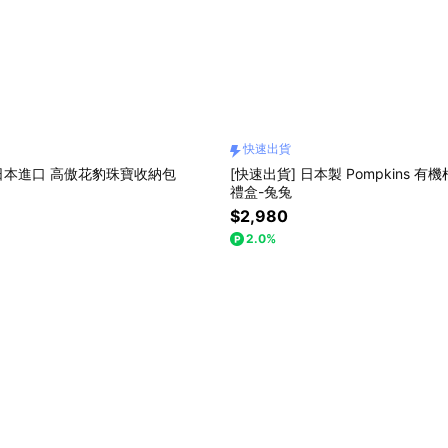
快速出貨
 日本進口 高傲花豹珠寶收納包
[快速出貨] 日本製 Pompkins 
禮盒-兔兔
$2,980
2.0%