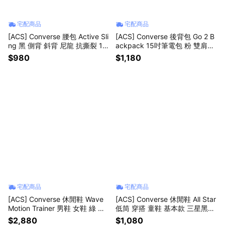
宅配商品
宅配商品
[ACS] Converse 腰包 Active Sli
[ACS] Converse 後背包 Go 2 B
ng 黑 側背 斜背 尼龍 抗撕裂 10
ackpack 15吋筆電包 粉 雙肩包
026645A01
書包 水瓶側袋 10020533A28
$980
$1,180
宅配商品
宅配商品
[ACS] Converse 休閒鞋 Wave
[ACS] Converse 休閒鞋 All Star
Motion Trainer 男鞋 女鞋 綠 米
低筒 穿搭 童鞋 基本款 三星黑標
白 厚底 老爹鞋 A20398C
帆布 簡約 中童 黑 米白 368986
$2,880
$1,080