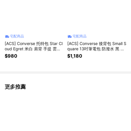
宅配商品
宅配商品
[ACS] Converse 托特包 Star Cl
[ACS] Converse 後背包 Small S
oud Egret 米白 肩背 手提 雲朵
quare 13吋筆電包 防潑水 黑 書
包 星星 UA5824W2Y
包 10026013A01
$980
$1,180
更多推薦
看更多