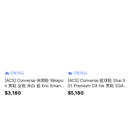
C
宅配商品
宅配商品
[ACS] Converse 休閒鞋 Weapo
[ACS] Converse 籃球鞋 Shai 0
n 男鞋 女鞋 米白 藍 Eric Emanu
01 Premium OX Ink 男鞋 SGA
el 聯名款 A19036C
藍 拉鍊 A23978C
$3,180
$5,180