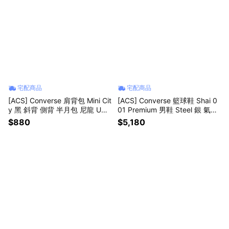
宅配商品
宅配商品
[ACS] Converse 肩背包 Mini Cit
[ACS] Converse 籃球鞋 Shai 0
y 黑 斜背 側背 半月包 尼龍 UA5
01 Premium 男鞋 Steel 銀 氣墊
951023
拉鍊 SGA A23977C
$880
$5,180